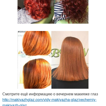
Смотрите ещё информацию о вечернем макияже глаз
http://makiyazhglaz.com/vidy-makiyazha-glaz/vecherniy-
makiyazh-glaz