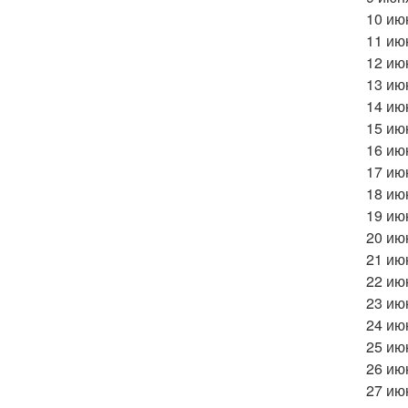
10 ию
11 ию
12 ию
13 ию
14 ию
15 ию
16 ию
17 ию
18 ию
19 ию
20 ию
21 ию
22 ию
23 ию
24 ию
25 ию
26 ию
27 ию