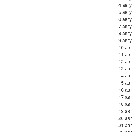
4 авг
5 авг
6 авг
7 авг
8 авг
9 авг
10 ав
11 ав
12 авг
13 ав
14 ав
15 ав
16 ав
17 ав
18 ав
19 ав
20 ав
21 ав