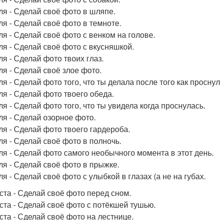
ля - Сделай своё фото в шляпе.
ля - Сделай своё фото в темноте.
ля - Сделай своё фото с венком на голове.
ля - Сделай своё фото с вкусняшкой.
ля - Сделай фото твоих глаз.
ля - Сделай своё злое фото.
ля - Сделай фото того, что ты делала после того как проснул
ля - Сделай фото твоего обеда.
ля - Сделай фото того, что ты увидела когда проснулась.
ля - Сделай озорное фото.
ля - Сделай фото твоего гардероба.
ля - Сделай своё фото в полночь.
ля - Сделай фото самого необычного момента в этот день.
ля - Сделай своё фото в прыжке.
я - Сделай своё фото с улыбкой в глазах (а не на губах.
уста - Сделай своё фото перед сном.
уста - Сделай своё фото с потёкшей тушью.
уста - Сделай своё фото на лестнице.