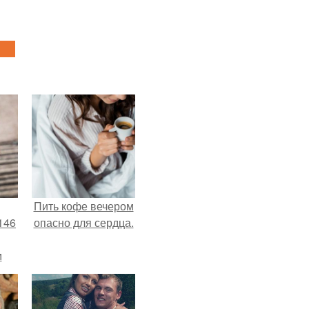
Пить кофе вечером
146
опасно для сердца.
м
а
й