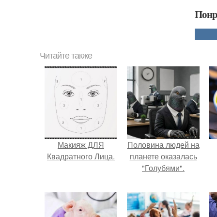
Понр
Читайте также
Макияж ДЛЯ
Половина людей на
Квадратного Лица.
планете оказалась
"Голубями".