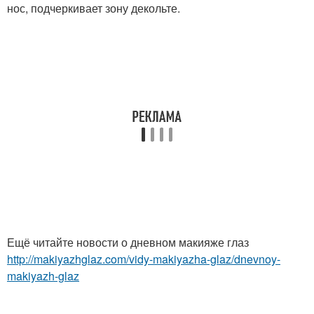
нос, подчеркивает зону декольте.
Ещё читайте новости о дневном макияже глаз
http://makiyazhglaz.com/vidy-makiyazha-glaz/dnevnoy-
makiyazh-glaz