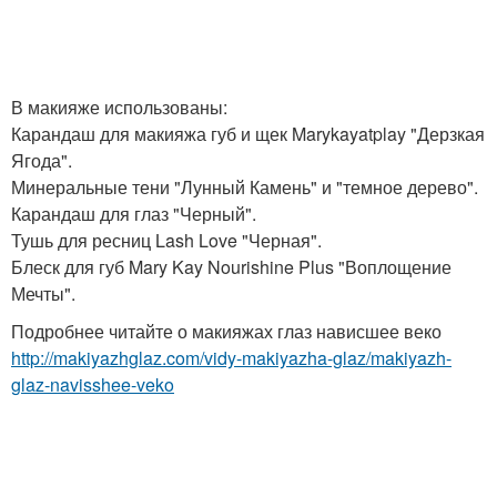
В макияже использованы:
Карандаш для макияжа губ и щек Marykayatplay "Дерзкая
Ягода".
Минеральные тени "Лунный Камень" и "темное дерево".
Карандаш для глаз "Черный".
Тушь для ресниц Lash Love "Черная".
Блеск для губ Mary Kay Nourishine Plus "Воплощение
Мечты".
Подробнее читайте о макияжах глаз нависшее веко
http://makiyazhglaz.com/vidy-makiyazha-glaz/makiyazh-
glaz-navisshee-veko