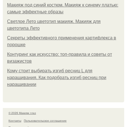
Макияж под синий костюм. Макияж к синему платью:
самые эффектные образы
Светлое Лето цветотип макияж. Макияж для
цветотипа Лето
Секреты эффективного применения картифлекса в
порошке
Контуринг как искусство: топ-правила и советы от
визажистов
Кому стоит выбирать изгиб ресниц L для
наращивания. Как подобрать изгиб ресниц при
наращивании
© 2026 Макияж глаз
Контакты
Пользовательское соглашение