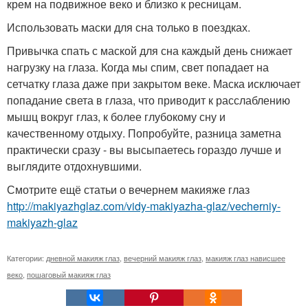
крем на подвижное веко и близко к ресницам.
Использовать маски для сна только в поездках.
Привычка спать с маской для сна каждый день снижает
нагрузку на глаза. Когда мы спим, свет попадает на
сетчатку глаза даже при закрытом веке. Маска исключает
попадание света в глаза, что приводит к расслаблению
мышц вокруг глаз, к более глубокому сну и
качественному отдыху. Попробуйте, разница заметна
практически сразу - вы высыпаетесь гораздо лучше и
выглядите отдохнувшими.
Смотрите ещё статьи о вечернем макияже глаз
http://makiyazhglaz.com/vidy-makiyazha-glaz/vecherniy-
makiyazh-glaz
Категории:
дневной макияж глаз
,
вечерний макияж глаз
,
макияж глаз нависшее
веко
,
пошаговый макияж глаз