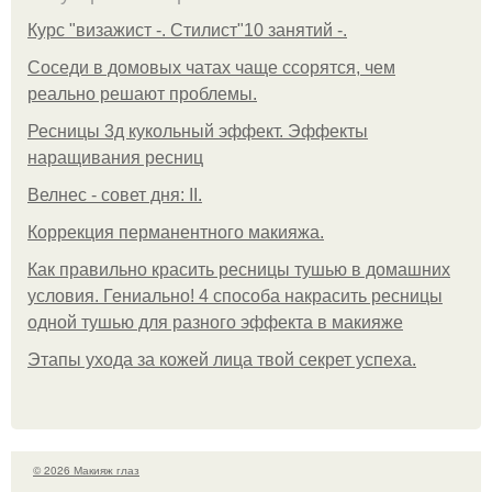
Курс "визажист -. Стилист"10 занятий -.
Соседи в домовых чатах чаще ссорятся, чем
реально решают проблемы.
Ресницы 3д кукольный эффект. Эффекты
наращивания ресниц
Велнес - совет дня: II.
Коррекция перманентного макияжа.
Как правильно красить ресницы тушью в домашних
условия. Гениально! 4 способа накрасить ресницы
одной тушью для разного эффекта в макияже
Этапы ухода за кожей лица твой секрет успеха.
© 2026 Макияж глаз