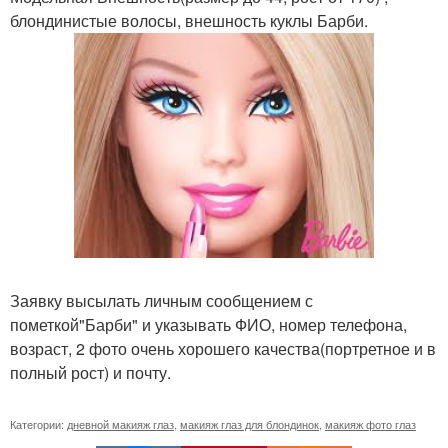
блондинистые волосы, внешность куклы Барби.
Заявку высылать личным сообщением с
пометкой"Барби" и указывать ФИО, номер телефона,
возраст, 2 фото очень хорошего качества(портретное и в
полный рост) и почту.
Категории:
дневной макияж глаз
,
макияж глаз для блондинок
,
макияж фото глаз