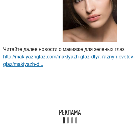
Читайте далее новости о макияже для зеленых глаз
http://makiyazhglaz.com/makiyazh-glaz-dlya-raznyh-cvetov-
glaz/makiyazh-d...