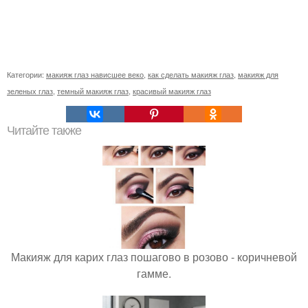
Категории:
макияж глаз нависшее веко
,
как сделать макияж глаз
,
макияж для
зеленых глаз
,
темный макияж глаз
,
красивый макияж глаз
Читайте также
Макияж для карих глаз пошагово в розово - коричневой
гамме.