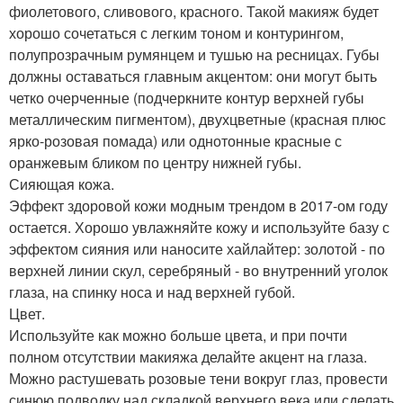
фиолетового, сливового, красного. Такой макияж будет
хорошо сочетаться с легким тоном и контурингом,
полупрозрачным румянцем и тушью на ресницах. Губы
должны оставаться главным акцентом: они могут быть
четко очерченные (подчеркните контур верхней губы
металлическим пигментом), двухцветные (красная плюс
ярко-розовая помада) или однотонные красные с
оранжевым бликом по центру нижней губы.
Сияющая кожа.
Эффект здоровой кожи модным трендом в 2017-ом году
остается. Хорошо увлажняйте кожу и используйте базу с
эффектом сияния или наносите хайлайтер: золотой - по
верхней линии скул, серебряный - во внутренний уголок
глаза, на спинку носа и над верхней губой.
Цвет.
Используйте как можно больше цвета, и при почти
полном отсутствии макияжа делайте акцент на глаза.
Можно растушевать розовые тени вокруг глаз, провести
синюю подводку над складкой верхнего века или сделать