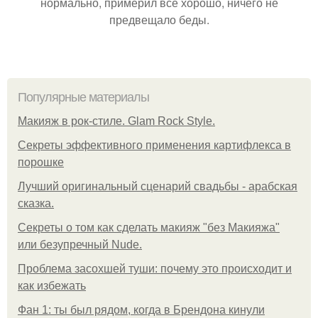
нормально, примерил все хорошо, ничего не
предвещало беды.
Популярные материалы
Макияж в рок-стиле. Glam Rock Style.
Секреты эффективного применения картифлекса в
порошке
Лучший оригинальный сценарий свадьбы - арабская
сказка.
Секреты о том как сделать макияж "без Макияжа"
или безупречный Nude.
Проблема засохшей туши: почему это происходит и
как избежать
Фан 1: ты был рядом, когда в Брендона кинули