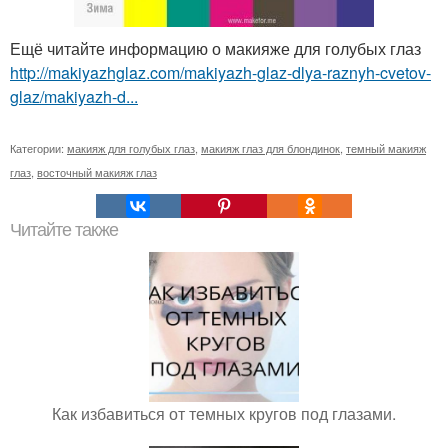
Ещё читайте информацию о макияже для голубых глаз
http://makiyazhglaz.com/makiyazh-glaz-dlya-raznyh-cvetov-
glaz/makiyazh-d...
Категории:
макияж для голубых глаз
,
макияж глаз для блондинок
,
темный макияж
глаз
,
восточный макияж глаз
Читайте также
Как избавиться от темных кругов под глазами.