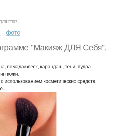
ля глаз.
и
фото
ограмме "Макияж ДЛЯ Себя".
а, помада/блеск, карандаш, тени, пудра.
тип кожи.
 с использованием косметических средств,
е.