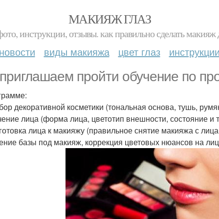
МАКИЯЖ ГЛАЗ
фото, инструкции, отзывы. как правильно сделать макияж д
новости
виды макияжа
цвет глаз
инструкци
приглашаем пройти обучение по пр
грамме:
дбор декоративной косметики (тональная основа, тушь, румян
учение лица (форма лица, цветотип внешности, состояние и 
дготовка лица к макияжу (правильное снятие макияжа с лица
ение базы под макияж, коррекция цветовых нюансов на лиц