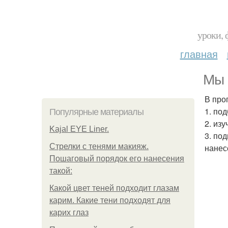
уроки, 
главная
Мы 
В про
1. по
Популярные материалы
2. из
Kajal EYE Liner.
3. по
Стрелки с тенями макияж.
нанес
Пошаговый порядок его нанесения
такой:
Какой цвет теней подходит глазам
карим. Какие тени подходят для
карих глаз