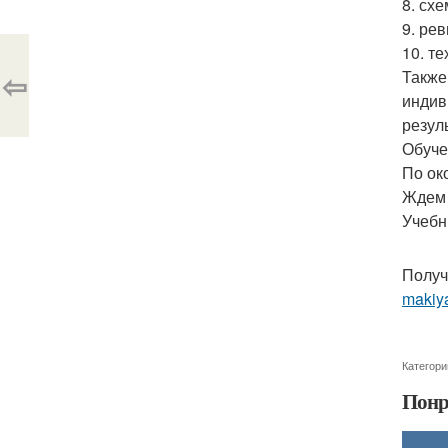
8. сх
9. ре
10. т
⇦
Также
индив
резул
Обуче
По ок
Ждем в
Учебн
Получ
makiy
Категори
Понр