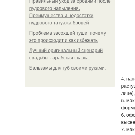
Правильный уход за бровями после
пудрового напыления.
Преимущества и недостатки
пудрового татуажа бровей
Проблема засохшей туши: почему
это происходит и как избежать
Лучший оригинальный сценарий
свадьбы - арабская сказка.
Бальзамы для губ своими руками.
4. на
расту
лице)
5. ма
формы
6. оф
высве
7. ма