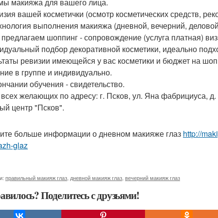
емы макияжа для вашего лица.
визия вашей косметички (осмотр косметических средств, ре
ехнология выполнения макияжа (дневной, вечерний, деловой
 предлагаем шоппинг - сопровождение (услуга платная) виз
идуальный подбор декоративной косметики, идеально подх
ьтаты ревизии имеющейся у вас косметики и бюджет на шоп
ние в группе и индивидуально.
ончании обучения - свидетельство.
сех желающих по адресу: г. Псков, ул. Яна фабрициуса, д. 14
ый центр "Псков".
ите больше информации о дневном макияже глаз
http://ma
azh-glaz
и:
правильный макияж глаз
,
дневной макияж глаз
,
вечерний макияж глаз
авилось? Поделитесь с друзьями!