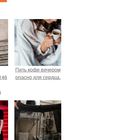
Пить кофе вечером
146
опасно для сердца.
м
а
й
.