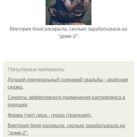
Виктория боня раскрыла, сколько зарабатывала на
"доме-2".
Популярные материалы
Лучший оригинальный сценарий свадьбы - арабская
сказка.
Секреты эффективного применения картифлекса в
порошке
Форма (тип) лица - груша (трапеция).
Виктория боня раскрыла, сколько зарабатывала на
"доме-2".