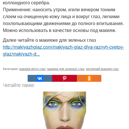
коллоидного серебра.
Применение: наносить утром, и/или вечером тонким
слоем на очищенную кожу лица и вокруг глаз, легкими
похлопывающими движениями до полного впитывания.
Можно использовать в качестве основы под макияж.
Далее читайте о макияже для зеленых глаз
http://makiyazhglaz.com/makiyazh-glaz-dlya-raznyh-cvetov-
glaz/makiyazh-d...
Категории:
макияж фото глаз
,
макияж для зеленых глаз
,
вечерний макияж глаз
Читайте также