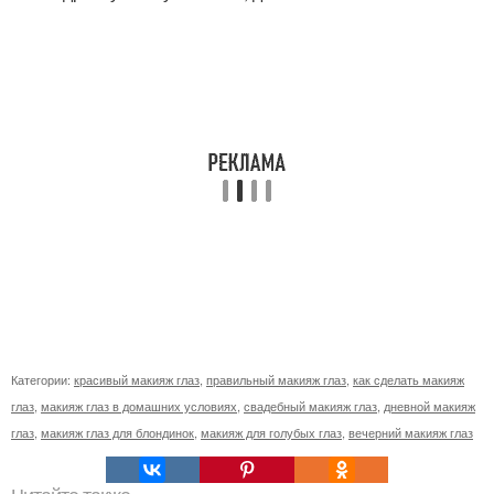
Категории:
красивый макияж глаз
,
правильный макияж глаз
,
как сделать макияж
глаз
,
макияж глаз в домашних условиях
,
свадебный макияж глаз
,
дневной макияж
глаз
,
макияж глаз для блондинок
,
макияж для голубых глаз
,
вечерний макияж глаз