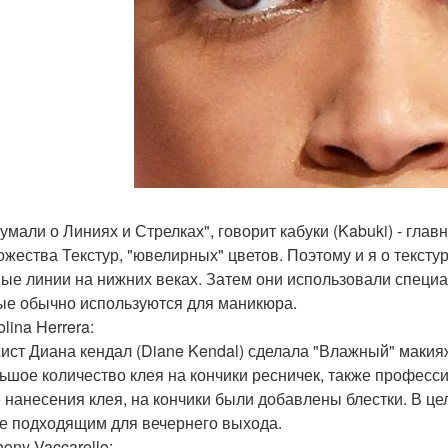
умали о Линиях и Стрелках", говорит кабуки (Kabuki) - гла
ожества Текстур, "ювелирных" цветов. Поэтому и я о текст
ые линии на нижних веках. Затем они использовали специа
ые обычно используются для маникюра.
olina Herrera:
ист Диана кендал (Diane Kendal) сделала "Влажный" макияж
ьшое количество клея на кончики ресничек, также професс
 нанесения клея, на кончики были добавлены блестки. В ц
е подходящим для вечернего выхода.
hony Vaccarello: