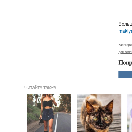
Больш
makiy
Категори
для зеле
Понр
Читайте также