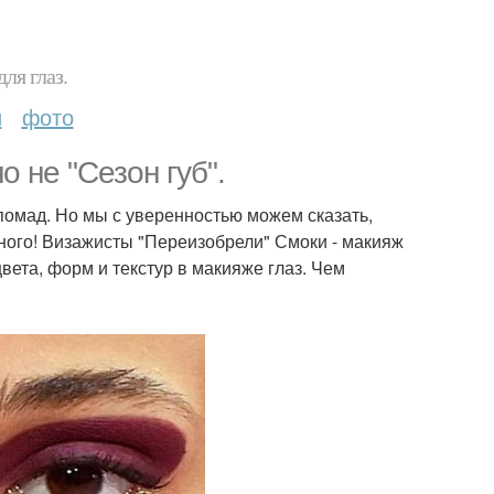
ля глаз.
и
фото
о не "Сезон губ".
 помад. Но мы с уверенностью можем сказать,
рного! Визажисты "Переизобрели" Смоки - макияж
вета, форм и текстур в макияже глаз. Чем