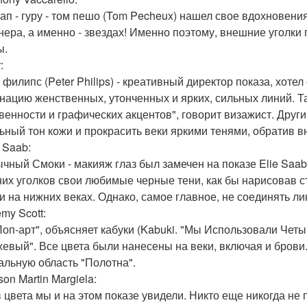
-ап - гуру - том пешо (Tom Pecheux) нашел свое вдохновен
нера, а именно - звездах! Именно поэтому, внешние уголки
ы.
:
филипс (Peter Philips) - креативный директор показа, хотел
нацию женственных, утонченных и ярких, сильных линий. Та
венности и графических акцентов", говорит визажист. Другим
ьный тон кожи и прокрасить веки яркими тенями, обратив 
e Saab:
чный Смоки - макияж глаз был замечен на показе Elie Saab
их уголков свои любимые черные тени, как бы нарисовав ст
и на нижних веках. Однако, самое главное, не соединять л
emy Scott:
Поп-арт", объясняет кабуки (Kabuki. "Мы Использовали Чет
евый". Все цвета были нанесены на веки, включая и брови.
альную область "Полотна".
son Martin Margiela:
 цвета мы и на этом показе увидели. Никто еще никогда не 