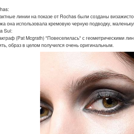
has:
актные линии на показе от Rochas были созданы визажистом 
жа она использовала кремовую черную подводку, маленьку
a Sui:
акграф (Pat Mcgrath) "Повеселилась" с геометрическими лин
ить, образ в целом получился очень оригинальным.