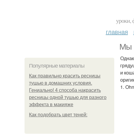
уроки, 
главная
Мы 
Однак
гряду
Популярные материалы
и кош
Как правильно красить ресницы
ориги
тушью в домашних условия.
1. Ohn
Гениально! 4 способа накрасить
ресницы одной тушью для разного
эффекта в макияже
Как подобрать цвет теней: