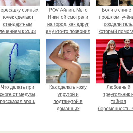
ересадку свиных
POV Айлин. Мы с
Боли в спине 
почек сделают
Никитой смотрели
прошлом: учён
стандартным
на город, как вдруг
создали гель
лечением к 2033
ему кто-то позвонил
который помог
году в Японии.
и у него сразу
восстанавлива
упало настроение.
межпозвоночн
диски.
Что делать при
Как сделать кожу
Любовный
ожоге от медузы,
упругой и
треугольник 
рассказал врач.
подтянутой в
тайная
домашних
беременность: 
условиях?
скрывает
наследница Ник
Михалкова?