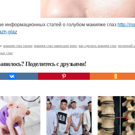
е информационных статей о голубом макияже глаз
http://
azh-glaz
и:
макияж глаз смоки
,
макияж глаз нависшее веко
,
как сделать макияж глаз
,
вечерний 
ных глаз
авилось? Поделитесь с друзьями!