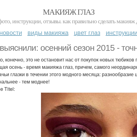
МАКИЯЖ ГЛАЗ
фото, инструкции, отзывы. как правильно сделать макияж д
новости
виды макияжа
цвет глаз
инструкци
выяснили: осенний сезон 2015 - точн
о, конечно, это не остановит нас от покупок новых тюбиков
щая осень - время макияжа глаз, причем, самого неордина
ачьи глазки в течении этого модного месяца: разнообразие ц
нальнее - тем моднее!
e Titel: