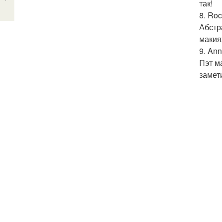
так!
8. Roc
Абстр
макия
9. Ann
Пэт м
замет