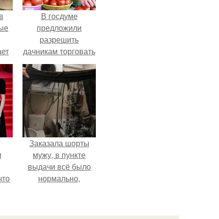
в
В госдуме
ые
предложили
,
разрешить
ает
дачникам торговать
ть
своей
ые
сельхозпродукцией
в людных местах.
Заказала шорты
и
мужу, в пункте
выдачи всё было
что
нормально,
примерил все
иты
хорошо, ничего не
предвещало беды.