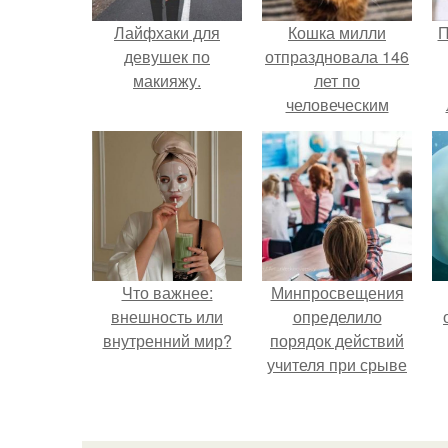
Лайфхаки для
Кошка милли
П
девушек по
отпраздновала 146
макияжу.
лет по
человеческим
Меркам и
претендует на
звание самой
старой в мире.
Что важнее:
Минпросвещения
внешность или
определило
внутренний мир?
порядок действий
учителя при срыве
урока.