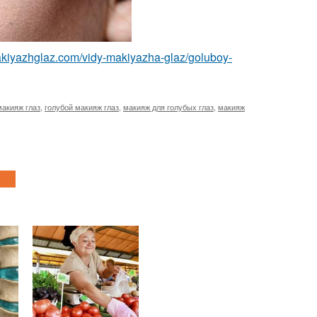
makiyazhglaz.com/vidy-makiyazha-glaz/goluboy-
макияж глаз
,
голубой макияж глаз
,
макияж для голубых глаз
,
макияж