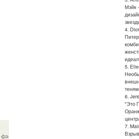
Мэйк 
дизай
звезд
4. Dior
Питер 
комби
женст
идеал
5. Eli
Необы
внешн
теням
6. Jer
"Это 
Оранж
центр
7. Mai
⇦
Взрыв