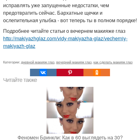
исправлять уже запущенные недостатки, чем
предотвратить сейчас. Бархатные щечки и
ослепительная улыбка - вот теперь ты в полном порядке!
Подробнее читайте статьи о вечернем макияже глаз
http://makiyazhglaz.com/vidy-makiyazha-glaz/vecherniy-
makiyazh-glaz
Категории:
дневной макияж глаз
,
вечерний макияж глаз
,
как сделать макияж глаз
Читайте также
Феномен Бринкли: Как в 60 выглядеть на 30?