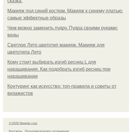
сказка.
Макияж под синий костюм. Макияж к синему платью:
самые эффектные образы
Чем можно заменить пудру. Пудра своими руками:
виды
Светлое Лето цветотип макияж. Макияж для
цветотипа Лето
Кому стоит выбирать изгиб ресниц L для
наращивания. Как подобрать изгиб ресниц при
наращивании
Контуринг как искусство: топ-правила и советы от
визажистов
© 2026 Макияж глаз
Контакты
Пользовательское соглашение