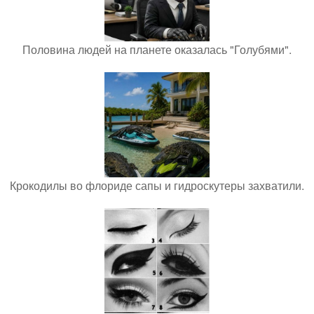
Половина людей на планете оказалась "Голубями".
Крокодилы во флориде сапы и гидроскутеры захватили.