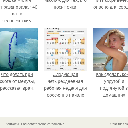
тпраздновала 146
носит очки.
опасно для серд
лет по
человеческим
Меркам и
претендует на
звание самой
старой в мире.
Что делать при
Следующая
Как сделать ко
ожоге от медузы,
четырёхдневная
упругой и
рассказал врач.
рабочая неделя для
подтянутой в
россиян в начале
домашних
ноября наступит.
условиях?
Контакты
Пользовательское соглашение
Обратная св