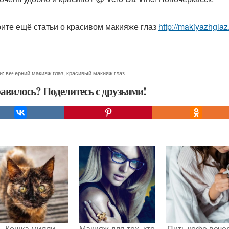
ите ещё статьи о красивом макияже глаз
http://makiyazhgla
и:
вечерний макияж глаз
,
красивый макияж глаз
авилось? Поделитесь с друзьями!
Кошка милли
Макияж для тех, кто
Пить кофе вече