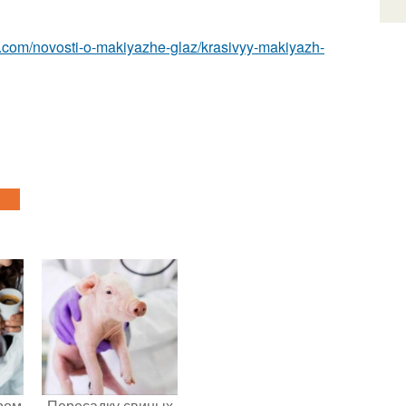
z.com/novosti-o-makiyazhe-glaz/krasivyy-makiyazh-
ром
Пересадку свиных