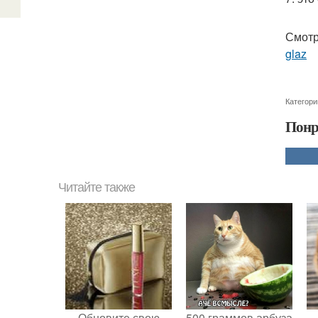
Смотр
glaz
Категори
Понр
Читайте также
Обновите свою
500 граммов арбуза