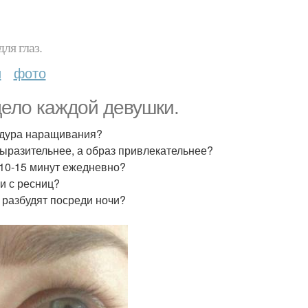
ля глаз.
и
фото
дело каждой девушки.
цедура наращивания?
выразительнее, а образ привлекательнее?
 10-15 минут ежедневно?
ши с ресниц?
с разбудят посреди ночи?