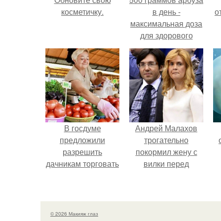
косметичку.
в день -
о
максимальная доза
для здорового
взрослого,
предупредили
врачи.
В госдуме
Андрей Малахов
предложили
трогательно
разрешить
покормил жену с
дачникам торговать
вилки перед
своей
камерой, вызвав
сельхозпродукцией
умиление у
в людных местах.
поклонников.
© 2026 Макияж глаз