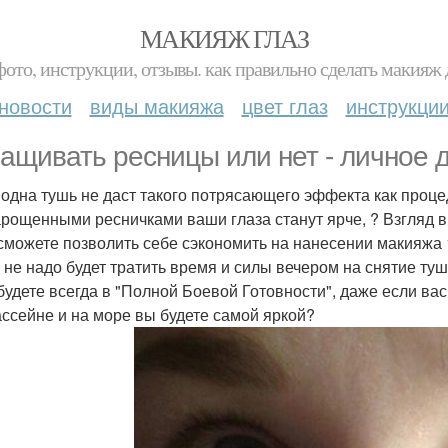
МАКИЯЖ ГЛАЗ
фото, инструкции, отзывы. как правильно сделать макияж д
новости
виды макияжа
цвет глаз
инструкци
ащивать ресницы или нет - личное 
 одна тушь не даст такого потрясающего эффекта как про
нарощенными ресничками ваши глаза станут ярче, ? Взгляд 
 сможете позволить себе сэкономить на нанесении макияжа
м не надо будет тратить время и силы вечером на снятие ту
 будете всегда в "Полной Боевой Готовности", даже если ва
бассейне и на море вы будете самой яркой?