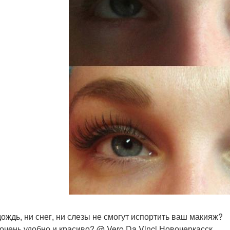
 дождь, ни снег, ни слезы не смогут испортить ваш макияж?
о очень удобно и красиво? @ Vero Da Vinci Новочеркасск.