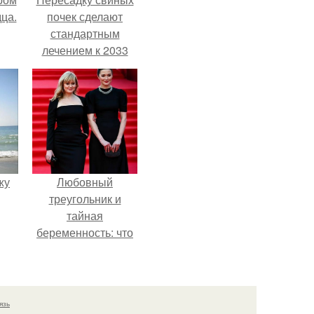
ца.
почек сделают
стандартным
лечением к 2033
году в Японии.
жу
Любовный
треугольник и
тайная
беременность: что
скрывает
наследница Никиты
Михалкова?
язь