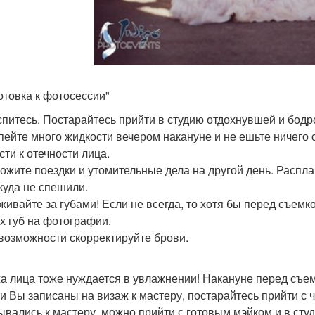
отовка к фотосессии"
спитесь. Постарайтесь прийти в студию отдохнувшей и бодр
 пейте много жидкости вечером накануне и не ешьте ничего 
сти к отечности лица.
ложите поездки и утомительные дела на другой день. Распл
куда не спешили.
аживайте за губами! Если не всегда, то хотя бы перед съемк
х губ на фотографии.
 возможности скорректируйте брови.
жа лица тоже нуждается в увлажнении! Накануне перед съ
ли Вы записаны на визаж к мастеру, постарайтесь прийти с 
ывались к мастеру, можно прийти с готовым мэйком и в студ