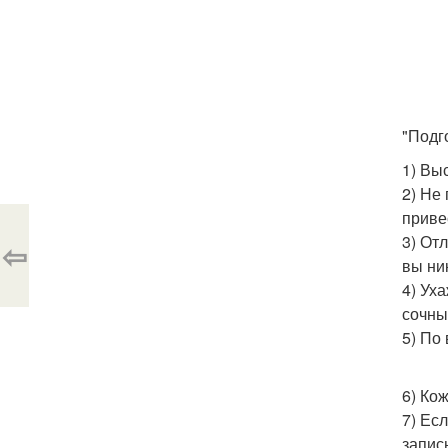
"Подг
1) Вы
2) Не
приве
3) От
⇦
вы ни
4) Ух
сочны
5) По
6) Ко
7) Ес
запис