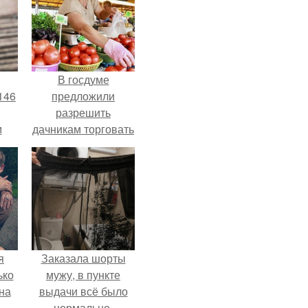
В госдуме
146
предложили
разрешить
м
дачникам торговать
своей
а
сельхозпродукцией
й
в людных местах.
.
я
Заказала шорты
ько
мужу, в пункте
на
выдачи всё было
нормально,