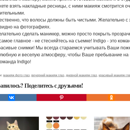
жете взять накладные ресницы, с ними макияж смотрится оч
ительными.
тественно, что волосы должны быть чистыми. Желательно 
 видно на фотографиях.
елательно сделать маникюр, можно просто покрыть прозрач
 самое главное - не стесняйтесь на съемке! Indigo - это ко
расивые снимки! Мы всегда стараемся учитывать Ваши поже
любную и веселую атмосферу, чтобы Ваше пребывание на
оманда Indigo!
и:
макияж фото глаз
,
вечерний макияж глаз
,
дневной макияж глаз
,
красивый макияж гл
авилось? Поделитесь с друзьями!