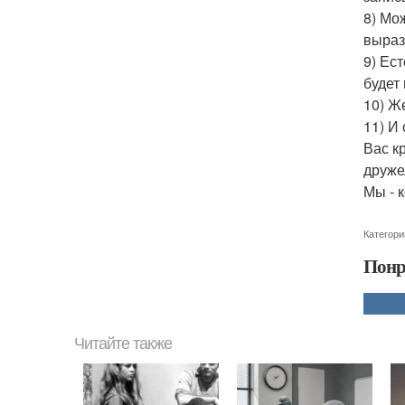
8) Мо
выраз
9) Ес
будет
10) Ж
11) И
Вас к
друже
Мы - к
Категори
Понр
Читайте также