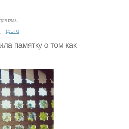
ля глаз.
и
фото
ла памятку о том как