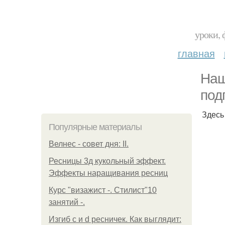
уроки, 
главная
Наш
под
Здесь
Популярные материалы
Велнес - совет дня: II.
Ресницы 3д кукольный эффект.
Эффекты наращивания ресниц
Курс "визажист -. Стилист"10
занятий -.
Изгиб c и d ресничек. Как выглядит: