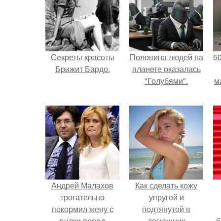
Секреты красоты
Половина людей на
5
Брижит Бардо.
планете оказалась
"Голубями".
м
Андрей Малахов
Как сделать кожу
трогательно
упругой и
покормил жену с
подтянутой в
вилки перед
домашних
б