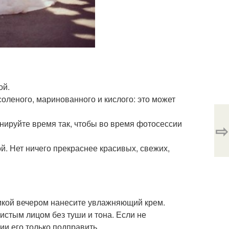
ой.
соленого, маринованного и кислого: это может
анируйте время так, чтобы во время фотосессии
⇨
ой. Нет ничего прекраснее красивых, свежих,
емкой вечером нанесите увлажняющий крем.
чистым лицом без туши и тона. Если не
ии его только подправить.