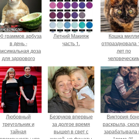
00 граммов арбуза
Летний Макияж
Кошка милли
в день -
часть 1.
отпраздновала 
аксимальная доза
лет по
для здорового
человечески
взрослого,
Меркам и
предупредили
претендует н
врачи.
звание само
старой в мире
Любовный
Безруков впервые
Виктория бон
треугольник и
за долгое время
раскрыла, скол
тайная
вышел в свет с
зарабатывала 
еременность: что
женой, но фанаты
"доме-2".