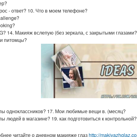
ер?
прос - ответ? 10. Что в моем телефоне?
hallenge?
ooking?
AG? 14. Макияж вслепую (без зеркала, с закрытыми глазами?
ои питомцы?
ипы одноклассников? 17. Мои любимые вещи в. (месяц?
ипы людей в магазине? 19. как подготовиться к контрольной
бнее читайте о дневном макияже глаз
http://makiyazhglaz.