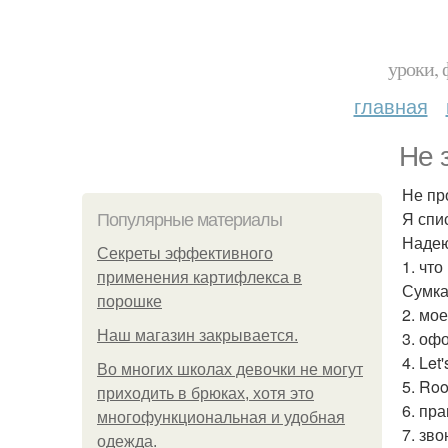
уроки, 
главная
Не 
Не пр
Я спи
Популярные материалы
Надею
Секреты эффективного
1. что
применения картифлекса в
Сумка
порошке
2. мо
Нaш магaзин зaкрывaeтся.
3. оф
4. Let
Во многих школах девочки не могут
5. Ro
приходить в брюках, хотя это
6. пр
многофункциональная и удобная
7. зв
одежда.