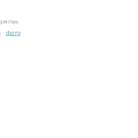
ля глаз.
и
фото