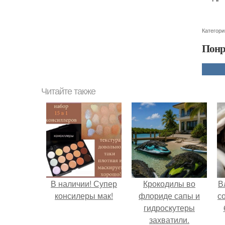
Категори
Понр
Читайте также
В наличии! Супер
Крокодилы во
В
консилеры мак!
флориде сапы и
с
гидроскутеры
захватили.