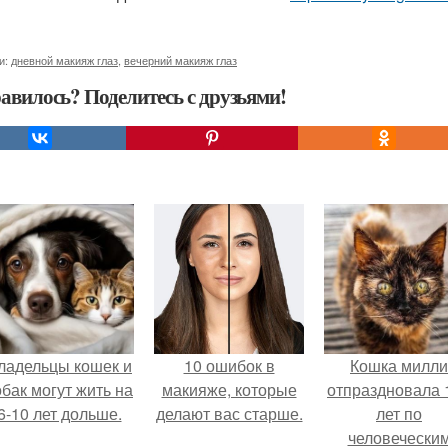
и:
дневной макияж глаз
,
вечерний макияж глаз
авилось? Поделитесь с друзьями!
ладельцы кошек и
10 ошибок в
Кошка милли
обак могут жить на
макияже, которые
отпраздновала 
6-10 лет дольше.
делают вас старше.
лет по
человечески