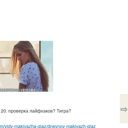
⇨
? 20. проверка лайфхаков? Тигра?
com/vidy-makiyazha-glaz/dnevnoy-makiyazh-glaz