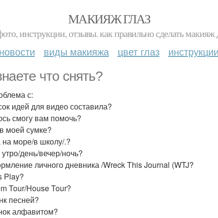
МАКИЯЖ ГЛАЗ
фото, инструкции, отзывы. как правильно сделать макияж д
новости
виды макияжа
цвет глаз
инструкци
знаете что снять?
облема с:
сок идей для видео составила?
сь смогу вам помочь?
 в моей сумке?
 на море/в школу/.?
е утро/день/вечер/ночь?
ормление личного дневника /Wreck This Journal (WTJ?
's Play?
om Tour/House Tour?
анк песней?
онок алфавитом?