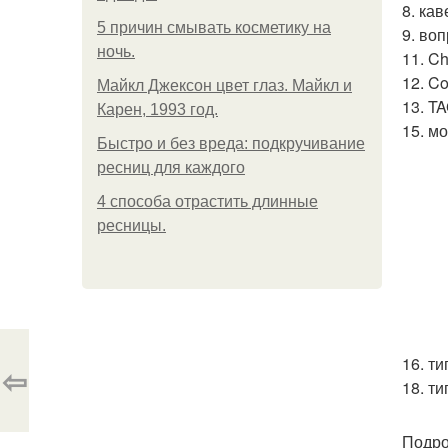
8. кав
5 причин смывать косметику на
9. во
ночь.
11. C
12. C
Майкл Джексон цвет глаз. Майкл и
13. T
Карен, 1993 год.
15. м
Быстро и без вреда: подкручивание
ресниц для каждого
4 способа отрастить длинные
ресницы.
16. т
⇦
18. т
Подро