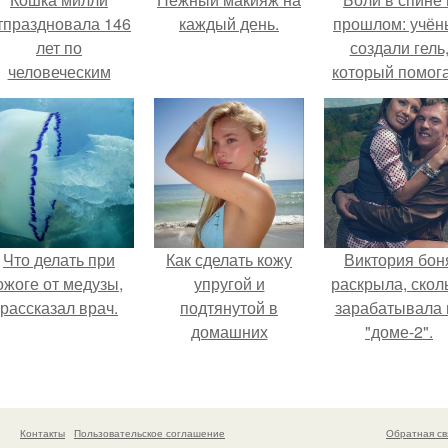
тпраздновала 146
каждый день.
прошлом: учён
лет по
создали гель
человеческим
который помог
Меркам и
восстанавлива
претендует на
межпозвоночн
звание самой
диски.
старой в мире.
Что делать при
Как сделать кожу
Виктория бон
ожоге от медузы,
упругой и
раскрыла, скол
рассказал врач.
подтянутой в
зарабатывала 
домашних
"доме-2".
условиях?
Контакты
Пользовательское соглашение
Обратная св