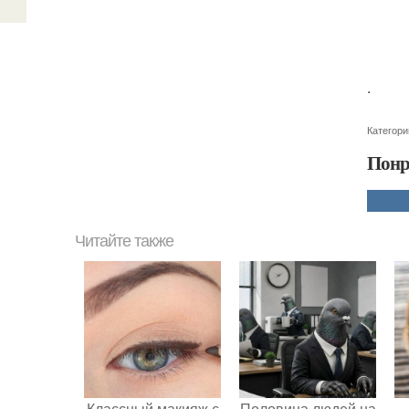
.
Категори
Понр
Читайте также
Классный макияж с
Половина людей на