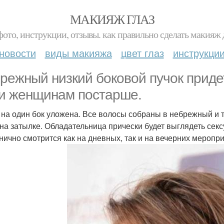
МАКИЯЖ ГЛАЗ
фото, инструкции, отзывы. как правильно сделать макияж д
новости
виды макияжа
цвет глаз
инструкци
режный низкий боковой пучок придет
 и женщинам постарше.
 на один бок уложена. Все волосы собраны в небрежный и
 на затылке. Обладательница прически будет выглядеть секс
нично смотрится как на дневных, так и на вечерних меропр