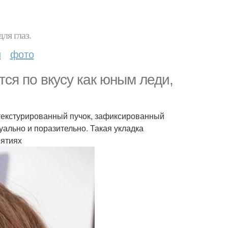
ля глаз.
и
фото
ся по вкусу как юным леди,
 текстурированный пучок, зафиксированный
уально и поразительно. Такая укладка
иятиях