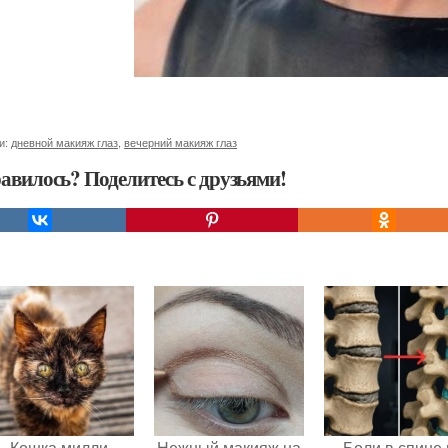
и:
дневной макияж глаз
,
вечерний макияж глаз
авилось? Поделитесь с друзьями!
Кошка милли
Нежный макияж на
Боли в спине 