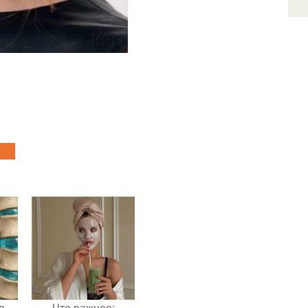
в
Что важнее: