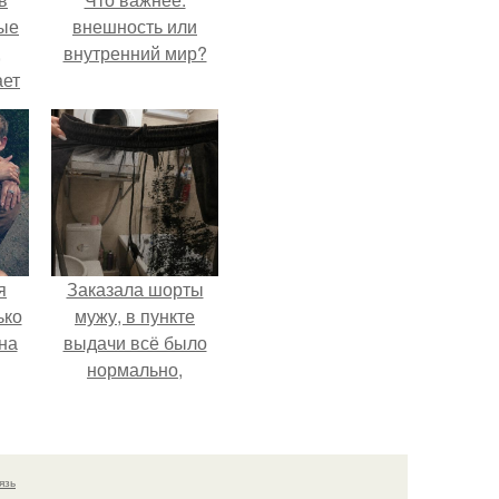
ые
внешность или
,
внутренний мир?
ает
ть
ые
я
Заказала шорты
ько
мужу, в пункте
на
выдачи всё было
нормально,
примерил все
хорошо, ничего не
предвещало беды.
язь