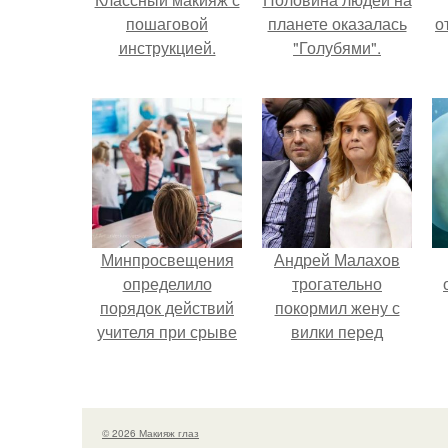
пошаговой
планете оказалась
о
инструкцией.
"Голубями".
Минпросвещения
Андрей Малахов
определило
трогательно
порядок действий
покормил жену с
учителя при срыве
вилки перед
урока.
камерой, вызвав
умиление у
поклонников.
© 2026 Макияж глаз