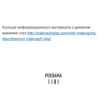
Больше информационного материала о дневном
макияже глаз
http://makiyazhglaz.com/vidy-makiyazha-
glaz/dnevnoy-makiyazh-glaz