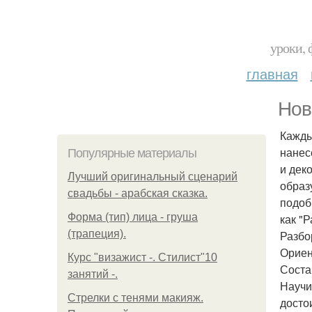
уроки, 
главная
Нов
Кажды
нанес
Популярные материалы
и дек
Лучший оригинальный сценарий
образ
свадьбы - арабская сказка.
подоб
Форма (тип) лица - груша
как "
(трапеция).
Разбо
Ориен
Курс "визажист -. Стилист"10
Соста
занятий -.
Научи
Стрелки с тенями макияж.
досто