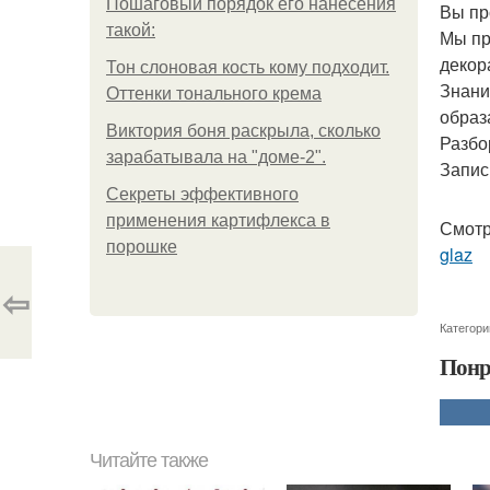
Пошаговый порядок его нанесения
Вы пр
такой:
Мы пр
декор
Тон слоновая кость кому подходит.
Знани
Оттенки тонального крема
образ
Виктория боня раскрыла, сколько
Разбо
зарабатывала на "доме-2".
Запис
Секреты эффективного
применения картифлекса в
Смотр
порошке
glaz
⇦
Категори
Понр
Читайте также