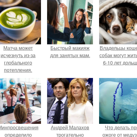
Матча может
Быстрый макияж
Владельцы коше
исчезнуть из-за
для занятых мам.
собак могут жит
глобального
6-10 лет дольш
потепления.
Минпросвещения
Андрей Малахов
Что делать пр
определило
трогательно
ожоге от медуз