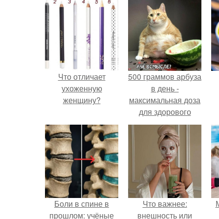
Что отличает
500 граммов арбуза
ухоженную
в день -
женщину?
максимальная доза
для здорового
взрослого,
предупредили
врачи.
Боли в спине в
Что важнее:
прошлом: учёные
внешность или