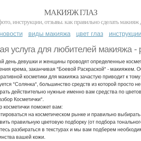
МАКИЯЖ ГЛАЗ
фото, инструкции, отзывы. как правильно сделать макияж д
новости
виды макияжа
цвет глаз
инструкци
ая услуга для любителей макияжа - 
й день девушки и женщины проводят определенные космет
ения крема, заканчивая "Боевой Раскраской" - макияжем. О
оративной косметики для макияжа зачастую приводит к тому,
уется "Солянка", большинство средств из которой просто н
рать действительно нужные именно вам средства по цветов
Разбор Косметички".
р косметички поможет вам:
тироваться на косметическом рынке и правильно выбирать 
вить правильную цветовую подборку (от подбора тонального 
тесь разбираться в текстурах и мы вам подберем необходим
инства вашей кожи.