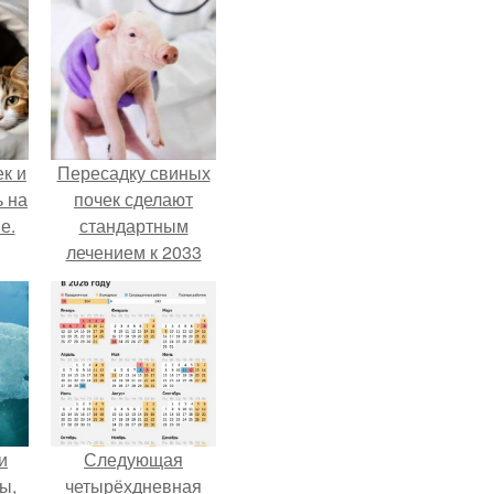
к и
Пересадку свиных
ь на
почек сделают
е.
стандартным
лечением к 2033
году в Японии.
и
Следующая
ы,
четырёхдневная