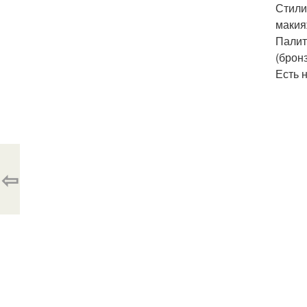
Стили
макия
Палит
(бронз
Есть 
⇦