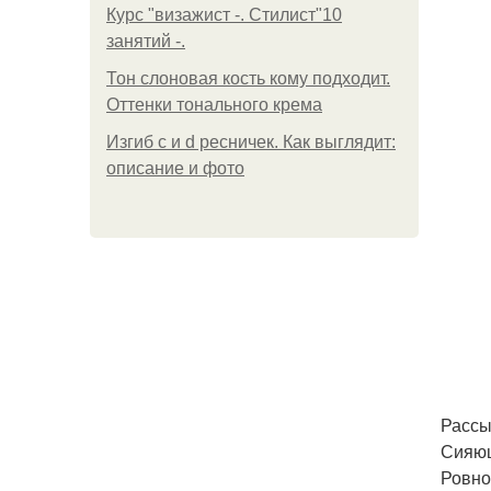
Курс "визажист -. Стилист"10
занятий -.
Тон слоновая кость кому подходит.
Оттенки тонального крема
Изгиб c и d ресничек. Как выглядит:
описание и фото
Рассы
Сияющ
Ровно