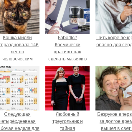
Кошка милли
Faberlic?
Пить кофе вече
тпраздновала 146
Космически
опасно для серд
лет по
красиво: как
человеческим
сделать макияж в
Меркам и
духе Cosmic.
претендует на
звание самой
старой в мире.
Следующая
Любовный
Безруков впер
четырёхдневная
треугольник и
за долгое вре
абочая неделя для
тайная
вышел в свет 