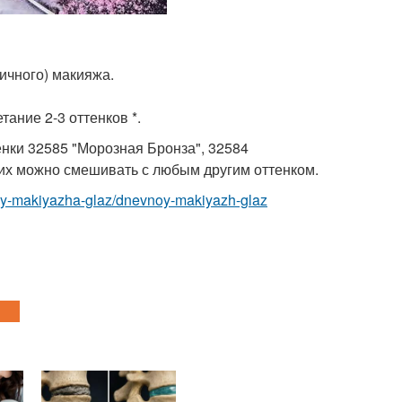
ичного) макияжа.
тание 2-3 оттенков *.
енки 32585 "Морозная Бронза", 32584
 их можно смешивать с любым другим оттенком.
idy-makiyazha-glaz/dnevnoy-makiyazh-glaz