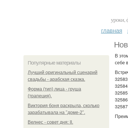
уроки, 
главная
Нов
В это
себе 
Популярные материалы
Встре
Лучший оригинальный сценарий
32583
свадьбы - арабская сказка.
32584
Форма (тип) лица - груша
32585
(трапеция).
32586
Виктория боня раскрыла, сколько
32587
зарабатывала на "доме-2".
Преим
Велнес - совет дня: II.