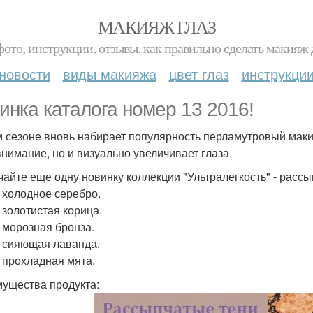
МАКИЯЖ ГЛАЗ
фото, инструкции, отзывы. как правильно сделать макияж д
новости
виды макияжа
цвет глаз
инструкци
инка каталога номер 13 2016!
м сезоне вновь набирает популярность перламутровый макия
внимание, но и визуально увеличивает глаза.
чайте еще одну новинку коллекции "Ультралегкость" - рассыпч
 холодное серебро.
 золотистая корица.
 морозная бронза.
 сияющая лаванда.
 прохладная мята.
ущества продукта: