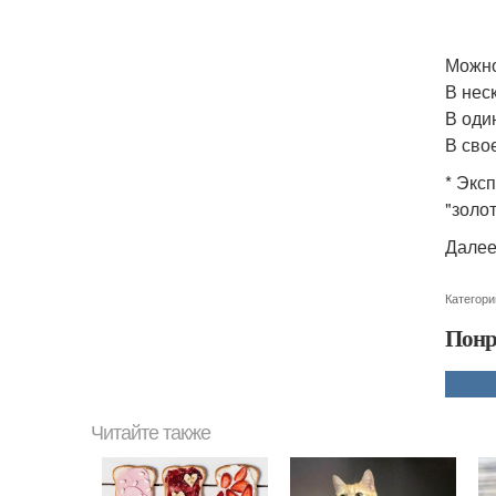
Можно
В нес
В оди
В сво
* Экс
"золо
Далее
Категори
Понр
Читайте также