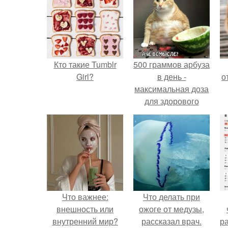
Кто такие Tumblr
500 граммов арбуза
Girl?
в день -
о
максимальная доза
для здорового
взрослого,
предупредили
врачи.
Что важнее:
Что делать при
внешность или
ожоге от медузы,
внутренний мир?
рассказал врач.
р