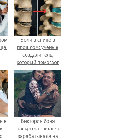
ром
Боли в спине в
ца.
прошлом: учёные
создали гель,
который помогает
восстанавливать
межпозвоночные
диски.
вые
Виктория боня
мя
раскрыла, сколько
с
зарабатывала на