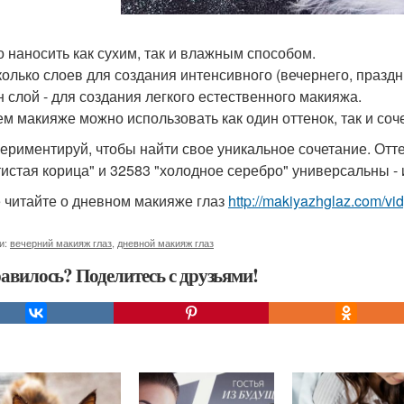
 наносить как сухим, так и влажным способом.
колько слоев для создания интенсивного (вечернего, праздн
н слой - для создания легкого естественного макияжа.
ем макияже можно использовать как один оттенок, так и соче
периментируй, чтобы найти свое уникальное сочетание. Отт
тистая корица" и 32583 "холодное серебро" универсальны -
 читайте о дневном макияже глаз
http://makiyazhglaz.com/v
и:
вечерний макияж глаз
,
дневной макияж глаз
авилось? Поделитесь с друзьями!