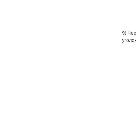
9) Че
уголо