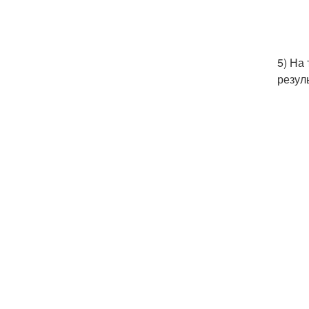
5) На
резул