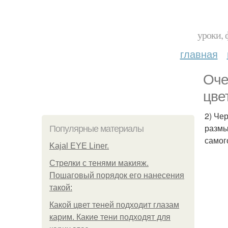
уроки, 
главная
Оче
цве
2) Че
размы
Популярные материалы
самог
Kajal EYE Liner.
Стрелки с тенями макияж.
Пошаговый порядок его нанесения
такой:
Какой цвет теней подходит глазам
карим. Какие тени подходят для