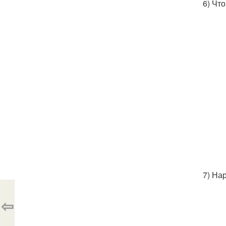
6) Чт
7) На
⇦