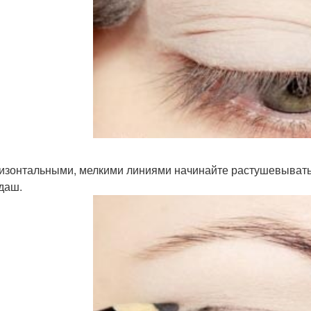
ризонтальными, мелкими линиями начинайте растушевывать
даш.