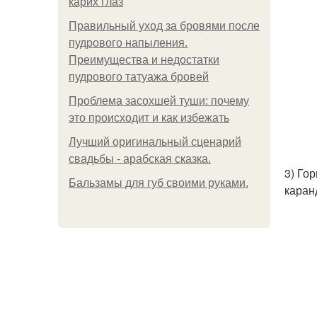
карих глаз
Правильный уход за бровями после
пудрового напыления.
Преимущества и недостатки
пудрового татуажа бровей
Проблема засохшей туши: почему
это происходит и как избежать
Лучший оригинальный сценарий
свадьбы - арабская сказка.
3) Го
Бальзамы для губ своими руками.
каран