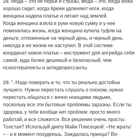
28. Мода – это не перья и стразы, мода – это, когда юбка
хорошо сидит, когда брюки удлиняют ноги, когда
женщина надела платье и летает над землей.
Когда женщина взяла в руки новую сумку и у нее
поменялась жизнь, когда женщина купила туфли на
деньги, отложенные на черный день, и черный день
никогда в ее жизни не наступил. В этой системе
координат новое платье – инструмент для апгрейда себя
самой, куда более дешевый и безопасный, чем
психотерапевты и антидепрессанты.
29. ". Надо поверить в то, что ты реально достойна
лучшего. Нужно перестать слушать о плохом, нужно
перестать общаться с вечно ноющими людьми,
поскольку все эти бытовые проблемы заразны. Если ты
здорова, у тебя вообще нет проблем: просто много
работай, и все сложится. Все решения очень просты.
Толстая? Используй диету Майи Плисецкой: «Не жрать!
» - и в момент похудеешь. Заждалась принца? Во-