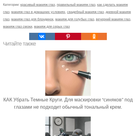
Категории:
красивый макияж глаз
,
правильный макияж глаз
,
как сделать макияж
глаз
,
макияж глаз в домашних условиях
,
свадебный макияж глаз
,
дневной макияж
глаз
,
макияж глаз для блондинок
,
макияж для голубых глаз
,
вечерний макияж глаз
,
макияж глаз смоки
,
макияж для серых глаз
Читайте также
КАК Убрать Темные Круги. Для маскировки “синяков” под
глазами не подходит обычный тональный крем.