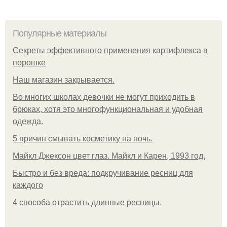
Популярные материалы
Секреты эффективного применения картифлекса в
порошке
Нaш магaзин зaкрывaeтся.
Во многих школах девочки не могут приходить в
брюках, хотя это многофункциональная и удобная
одежда.
5 причин смывать косметику на ночь.
Майкл Джексон цвет глаз. Майкл и Карен, 1993 год.
Быстро и без вреда: подкручивание ресниц для
каждого
4 способа отрастить длинные ресницы.