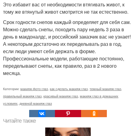
Это избавит вас от необходимости втягивать живот, к
тому же втянутый живот смотрится не так естественно.
Срок годности снепов каждый определяет для себя сам.
Можно сделать снепы, походить пару недель 3 раза в
день в макдоналдс, и российский заказчик вас не узнает!
А некоторым достаточно их переделывать раз в год,
если люди умеют себя держать в форме.
Профессиональные модели, работающие постоянно,
переделывают снепы, как правило, раз в 2 нового
месяца.
Категории:
макияж фото глаз
,
как сделать макияж глаз
,
темный макияж глаз
,
правильный макияж глаз
,
красивый макияж глаз
,
макияж глаз в домашних
условиях
,
дневной макияж глаз
Читайте также