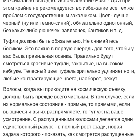
максимально выгодно. Использование Push - Up'а при
этом крайне не рекомендуется во избежание все тех же
проблем с государственным заказчиком. Цвет - лучше
черный (ну или темно-синий), обязательно однотонный,
без каких-либо рюшечек, завязочек, бантиков и т. д.
Туфли должны быть обязательно. Не снимайтесь
босиком. Это важно в первую очередь для того, чтобы у
вас была правильная осанка. Правильно будут
смотреться красивые туфли, закрытые, на высоком
каблуке. Телесный цвет туфель зрительно удлиняет ноги,
любые контрастирующие цвета, наоборот, режут.
Волосы, когда вы приходите на космическую съемку,
должны быть прежде всего чистыми. В том случае, если
их нормальное состояние - прямые, то прямыми, если
вьющиеся и вы их распрямляете, то тут уж на ваше
усмотрение. С распущенными волосами делается один
единственный ракурс - в полный рост сзади, новая
задача которого - показать, как смотрятся распущенные