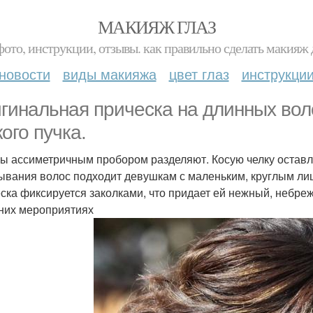
МАКИЯЖ ГЛАЗ
фото, инструкции, отзывы. как правильно сделать макияж д
новости
виды макияжа
цвет глаз
инструкци
гинальная прическа на длинных вол
кого пучка.
ы ассиметричным пробором разделяют. Косую челку оставля
ывания волос подходит девушкам с маленьким, круглым лиц
ска фиксируется заколками, что придает ей нежный, небреж
них мероприятиях