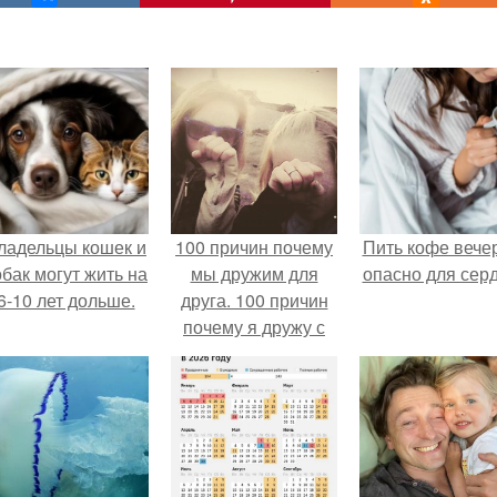
ладельцы кошек и
100 причин почему
Пить кофе вече
обак могут жить на
мы дружим для
опасно для серд
6-10 лет дольше.
друга. 100 причин
почему я дружу с
ней.