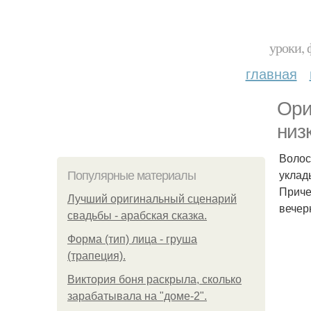
уроки, 
главная
Ори
низ
Волос
уклад
Популярные материалы
Приче
Лучший оригинальный сценарий
вечер
свадьбы - арабская сказка.
Форма (тип) лица - груша
(трапеция).
Виктория боня раскрыла, сколько
зарабатывала на "доме-2".