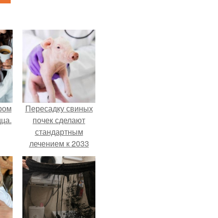
ром
Пересадку свиных
ца.
почек сделают
стандартным
лечением к 2033
году в Японии.