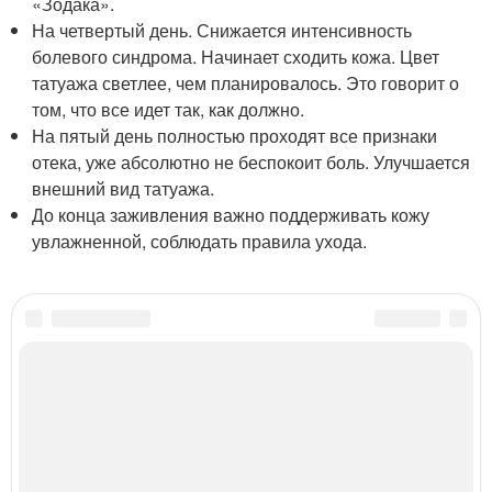
«Зодака».
На четвертый день. Снижается интенсивность
болевого синдрома. Начинает сходить кожа. Цвет
татуажа светлее, чем планировалось. Это говорит о
том, что все идет так, как должно.
На пятый день полностью проходят все признаки
отека, уже абсолютно не беспокоит боль. Улучшается
внешний вид татуажа.
До конца заживления важно поддерживать кожу
увлажненной, соблюдать правила ухода.
Категории:
Перманентный макияж
,
Макияж при беременности
,
Губы при
беременности
,
Возможные последствия
,
Макияж при грудном вскармливании
,
Фото до и
Читайте также