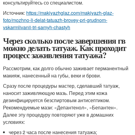
консультируйтесь со специалистом.
Источник:
https://makiyazhglaz.com/makiyazh-glaz-
foto/mozhno-li-delat-tatuazh-brovey-pri-grudnom-
vskarmlivanii-tri-samyh-chastyh
Через сколько после завершения гв
можно делать татуаж. Как проходит
процесс заживления татуажа?
Рассмотрим, как долго обычно заживает перманентный
макияж, нанесенный на губы, веки и брови.
Сразу после процедуры мастер, сделавший татуаж,
наносит заживляющую мазь. Перед этим кожа
дезинфицируется безспиртовым антисептиком.
Рекомендуемые мази: «Депантенол», «Бепантен».
Далее эту процедуру повторяют уже в домашних
условиях:
через 2 часа после нанесения татуажа;