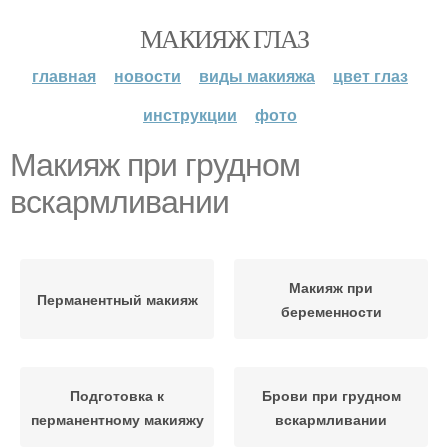
МАКИЯЖ ГЛАЗ
главная
новости
виды макияжа
цвет глаз
инструкции
фото
Макияж при грудном
вскармливании
Макияж при
Перманентный макияж
беременности
Подготовка к
Брови при грудном
перманентному макияжу
вскармливании