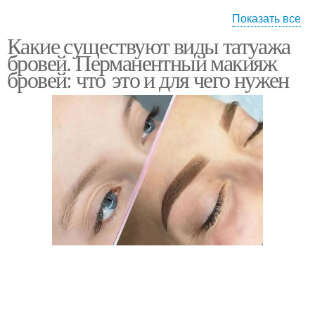
Показать все
Какие существуют виды татуажа
Подготовка к
Подготовка к татуажу
бровей. Перманентный макияж
процедуре
бровей: что это и для чего нужен
Противопоказания к
Макияж во время
перманентному макияжу
Противопоказания к
Перманентный татуаж
макияжу
К перманентный макияж