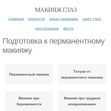
МАКИЯЖ ГЛАЗ
главная
новости
виды макияжа
цвет глаз
инструкции
фото
Подготовка к перманентному
макияжу
Татуаж от
Перманентный макияж
перманентного макияжа
Макияж при
Макияж при грудном
беременности
вскармливании