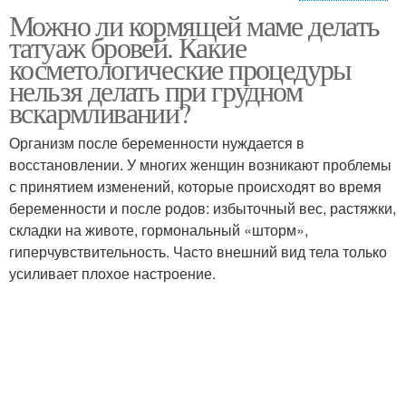
Можно ли кормящей маме делать
Противопоказания к
Ограничения для
татуаж бровей. Какие
татуажу
татуажа
косметологические процедуры
нельзя делать при грудном
вскармливании?
Ацикловир перед
Мануальный татуаж
татуажем
Организм после беременности нуждается в
восстановлении. У многих женщин возникают проблемы
с принятием изменений, которые происходят во время
беременности и после родов: избыточный вес, растяжки,
Подготовка перед
Подготовки к татуажу
складки на животе, гормональный «шторм»,
процедурой
гиперчувствительность. Часто внешний вид тела только
усиливает плохое настроение.
Подготовки к
Герпес перед татуажем
процедуре