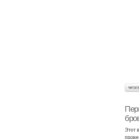
читат
Пер
бро
Этот 
прове