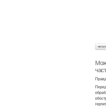
читат
Мож
час
Правд
Перед
обраб
обост
герпе