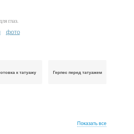
ля глаз.
и
фото
отовка к татуажу
Герпес перед татуажем
Показать все