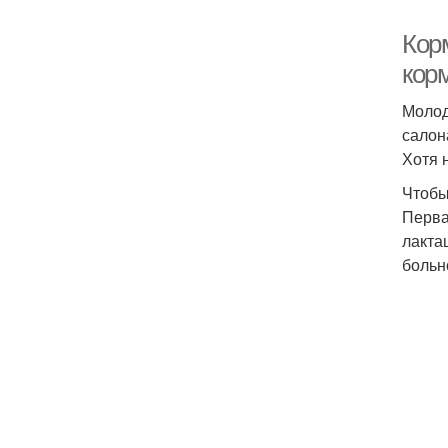
Кор
кор
Молод
салон
Хотя 
Чтобы
Перва
лакта
больн