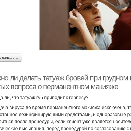
ь дальше →
но ли делать татуаж бровей при грудном
тых вопроса о перманентном макияже
а ли, что татуаж губ приводит к герпесу?
ача вируса во время перманентного макияжа исключена, та
отанное дезинфицирующими средствами, и одноразовые р
риться после процедуры, если клиент уже является носител
тические высыпания, перед процедурой по согласованию с