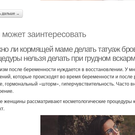
ь дальше →
 может заинтересовать
но ли кормящей маме делать татуаж бров
цедуры нельзя делать при грудном вскар
изм после беременности нуждается в восстановлении. У м
ений, которые происходят во время беременности и после р
е, гормональный «шторм», гиперчувствительность. Часто в
оение.
е женщины рассматривают косметологические процедуры к
т.