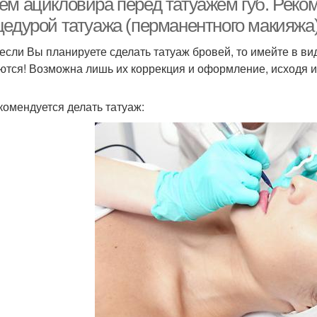
ем ацикловира перед татуажем губ. Реком
цедурой татуажа (перманентного макияжа
если Вы планируете сделать татуаж бровей, то имейте в ви
ются! Возможна лишь их коррекция и оформление, исходя 
комендуется делать татуаж: