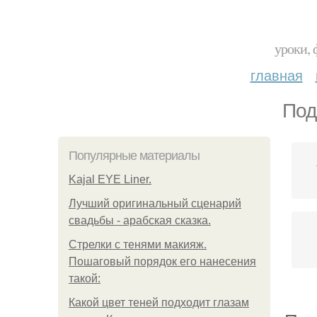
уроки, 
главная
Под
Популярные материалы
Kajal EYE Liner.
Лучший оригинальный сценарий
свадьбы - арабская сказка.
Стрелки с тенями макияж.
Пошаговый порядок его нанесения
такой:
Какой цвет теней подходит глазам