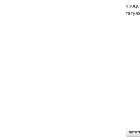
проце
татуа
читат