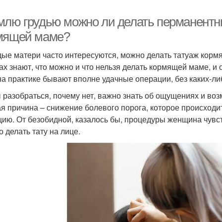
млю грудью можно ли делать перманентн
мящей маме?
ые матери часто интересуются, можно делать татуаж кор
ах знают, что можно и что нельзя делать кормящей маме, 
на практике бывают вполне удачные операции, без каких-л
 разобраться, почему нет, важно знать об ощущениях и в
я причина – снижение болевого порога, которое происходи
цию. От безобидной, казалось бы, процедуры женщина чувс
о делать тату на лице.