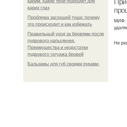
При
карим. Какие тени подходят для
карих глаз
про
Проблема засохшей туши: почему
МИФ: 
это происходит и как избежать
удаля
Правильный уход за бровями после
пудрового напыления.
Не ре
Преимущества и недостатки
пудрового татуажа бровей
Бальзамы для губ своими руками.