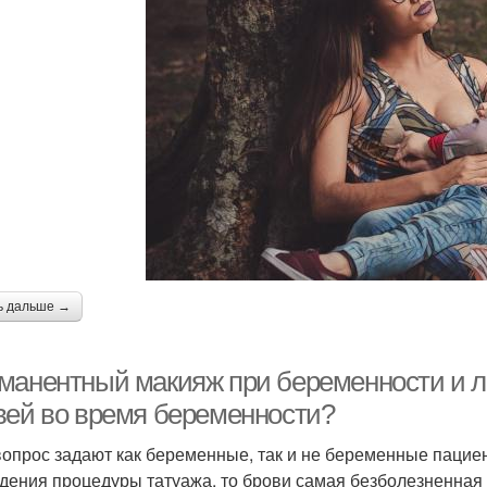
ь дальше →
манентный макияж при беременности и ла
вей во время беременности?
вопрос задают как беременные, так и не беременные пацие
дения процедуры татуажа, то брови самая безболезненная по