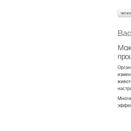
читат
Вас
Мож
про
Орган
измен
живот
настр
Многи
эффек