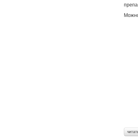
препа
Можно
читат