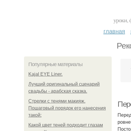
уроки, 
главная
Рек
Популярные материалы
Kajal EYE Liner.
Лучший оригинальный сценарий
свадьбы - арабская сказка.
Стрелки с тенями макияж.
Пере
Пошаговый порядок его нанесения
Перед
такой:
ровне
Какой цвет теней подходит глазам
Посто