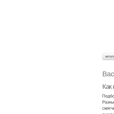
читат
Вас
Как 
Подбо
Разны
смягч