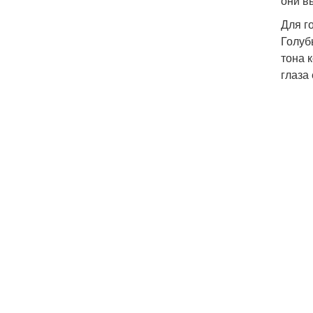
они в
Для г
Голуб
тона 
глаза