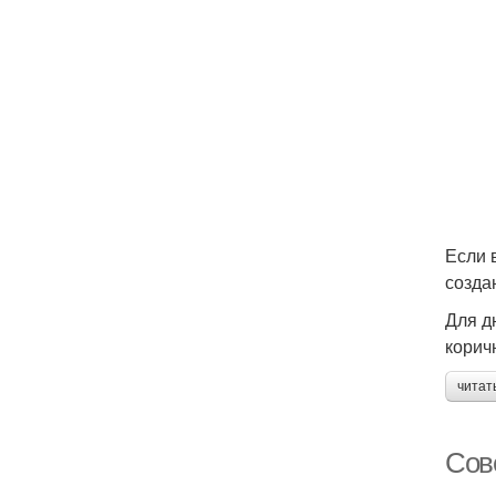
Если 
созда
Для д
корич
читат
Сове