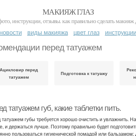
МАКИЯЖ ГЛАЗ
фото, инструкции, отзывы. как правильно сделать макияж д
новости
виды макияжа
цвет глаз
инструкци
омендации перед татуажем
Ацикловир перед
Рек
Подготовка к татуажу
татуажем
н
д татуажем губ, какие таблетки пить.
 татуажем губы требуется хорошо очистить и увлажнить. Н
е, и держаться лучше. Поэтому правильно будет подготовит
янно пользоваться гигиенической помадой или бальзамом;