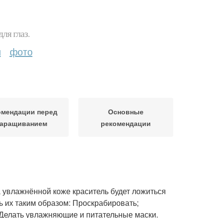
ля глаз.
и
фото
омендации перед
Основные
аращиванием
рекомендации
а увлажнённой коже краситель будет ложиться
ь их таким образом: Проскрабировать;
 Делать увлажняющие и питательные маски.