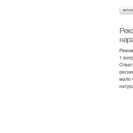
читат
Рек
нар
Реком
1 воп
Ответ
ресни
мало 
натур