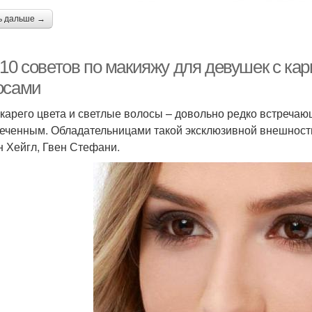
ь дальше →
-10 советов по макияжу для девушек с ка
осами
 карего цвета и светлые волосы – довольно редко встречающ
еченным. Обладательницами такой эксклюзивной внешност
н Хейгл, Гвен Стефани.