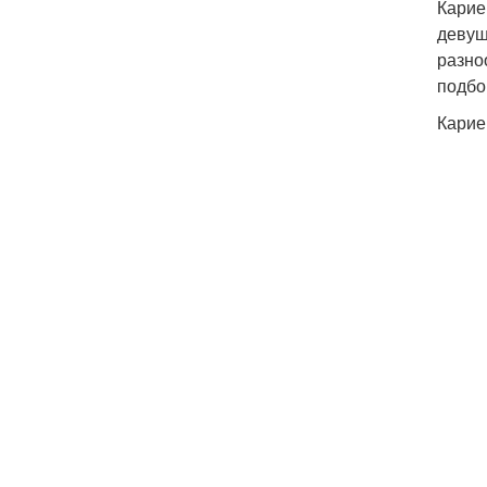
Карие
девуш
разно
подбо
Карие