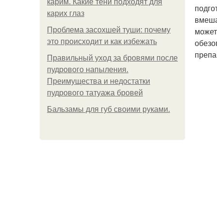
карим. Какие тени подходят для
подго
карих глаз
вмеша
Проблема засохшей туши: почему
может
это происходит и как избежать
обезо
препа
Правильный уход за бровями после
пудрового напыления.
Преимущества и недостатки
пудрового татуажа бровей
Бальзамы для губ своими руками.