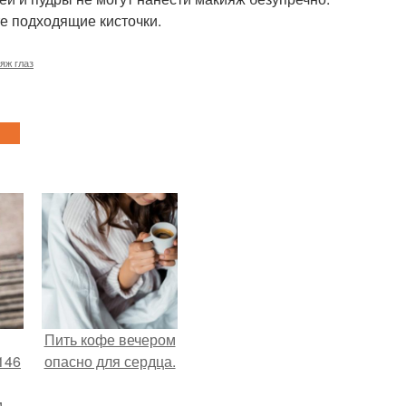
е подходящие кисточки.
яж глаз
Пить кофе вечером
146
опасно для сердца.
м