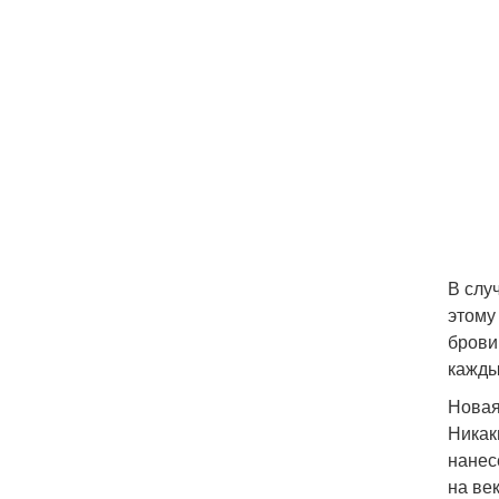
В слу
этому
брови
кажды
Новая
Никак
нанес
на ве