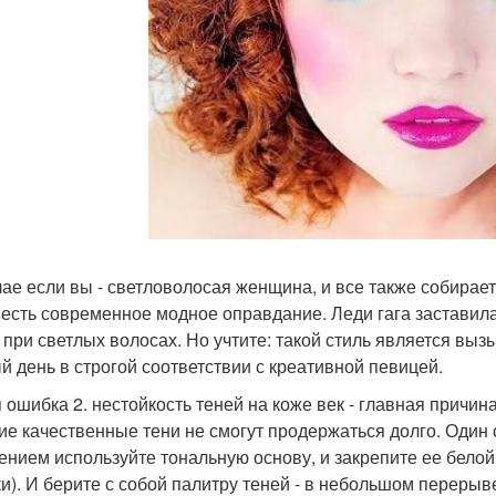
чае если вы - светловолосая женщина, и все также собирае
 есть современное модное оправдание. Леди гага заставил
 при светлых волосах. Но учтите: такой стиль является выз
й день в строгой соответствии с креативной певицей.
 ошибка 2. нестойкость теней на коже век - главная причин
ие качественные тени не смогут продержаться долго. Один с
ением используйте тональную основу, и закрепите ее белой
ки). И берите с собой палитру теней - в небольшом переры