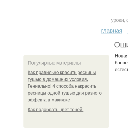
уроки, 
главная
Оши
Новая
брове
Популярные материалы
естес
Как правильно красить ресницы
тушью в домашних условия.
Гениально! 4 способа накрасить
ресницы одной тушью для разного
эффекта в макияже
Как подобрать цвет теней: