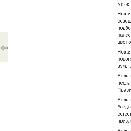
макия
Новая
освещ
подбо
нанес
цвет 
⇦
Новая
новог
вульг
Больш
перла
Прави
Больш
бледн
естес
привл
Больш