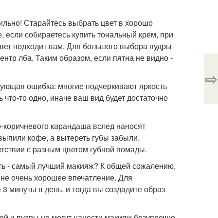
ильно! Старайтесь выбрать цвет в хорошо
 если собираетесь купить тональный крем, при
 цвет подходит вам. Для большого выбора пудры
нтр лба. Таким образом, если пятна не видно -
⇨
дующая ошибка: многие подчеркивают яркость
 что-то одно, иначе ваш вид будет достаточно
-коричневого карандаша вслед наносят
 выпили кофе, а вытереть губы забыли.
тствии с разным цветом губной помады.
сть - самый лучший макияж? К общей сожалению,
 не очень хорошее впечатление. Для
3 минуты в день, и тогда вы создадите образ
й и пудры не могут нанести макияж безупречно.