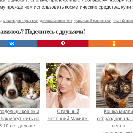
му прежде чем использовать косметические средства, купит
и:
макияж для серых глаз
,
дневной макияж глаз
,
правильный макияж глаз
,
темный маки
авилось? Поделитесь с друзьями!
ладельцы кошек и
Стильный
Кошка милли
обак могут жить на
Весенний Макияж.
отпраздновала 
6-10 лет дольше.
лет по
человечески