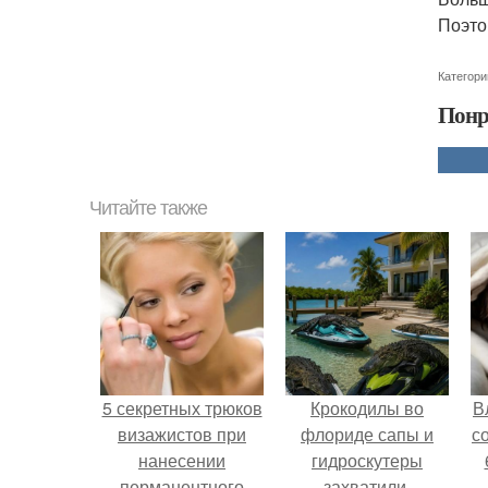
Поэто
Категори
Понр
Читайте также
5 секретных трюков
Крокодилы во
В
визажистов при
флориде сапы и
с
нанесении
гидроскутеры
перманентного
захватили.