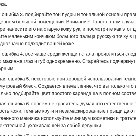
жа.
 ошибка 3. подбирайте тон пудры и тональной основы прав
енном большой помещении. Внимание! Только в том случае,
ре нанесите его на старую кожу рук, и посмотрите как этот
ите маленьким кончиком большого пальца русскую точку в це
однозначно подходит вашей коже.
 ошибка 4. все чаще среди женщин стала проявляться сле
о макияжа глаз и губ одновременно. Старайтесь подчеркнуть
арным.
ая ошибка 5. некоторые при хорошей использовании темно
мутровый блеск. Создается впечатление, что вы только что
льно подбирайте цвет простого карандаша в полном соотве
ая ошибка 6. совсем не краситесь, думая что естественно
ость кожи, темные круги и незамаскированные прыщи дают
твенного макияжа используйте минимум косметики и тратьте 
екательной, ухаживающей за собой девушки.
ая ошибка 7. спонжи, приложенные к большому набору тене