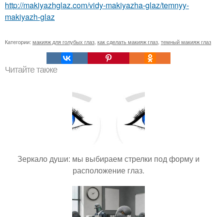
http://makiyazhglaz.com/vidy-makiyazha-glaz/temnyy-
makiyazh-glaz
Категории:
макияж для голубых глаз
,
как сделать макияж глаз
,
темный макияж глаз
Читайте также
Зеркало души: мы выбираем стрелки под форму и
расположение глаз.