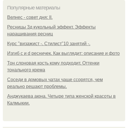
Популярные материалы
Велнес - совет дня: II.
Ресницы 3д кукольный эффект. Эффекты
наращивания ресниц
Курс "визажист -. Стилист"10 занятий -.
Изгиб c и d ресничек. Как выглядит: описание и фото
Тон слоновая кость кому подходит. Оттенки
тонального крема
Соседи в домовых чатах чаще ссорятся, чем
реально решают проблемы.
Анджукаева аюна. Четыре типа женской красоты в
Калмыкии.