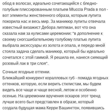
обод в волосах, идеально сочетающийся с бледно-
голубым плиссированным платьем Miuccia Prada в пол -
вот элементы женственного образа, которым лупита
покорила нас и весь мир. За маникюр лупиты отвечала
известный визажист Дебора липпман, вот что она
сказала нам за кулисами церемонии: "в дополнение к
своему сногсшибательному голубому платью лупита
выбрала аксессуары из золота и опала, и передо мной
стояла задача сделать маникюр, который бы идеально
сочетался с этой гаммой. Я решила ее, нанеся сияющий
розовый лак в три слоя".
Сочные ягодные оттенки.
Ближайший конкурент коралловых губ - помада ягодных
оттенков, которую, если верить стилистам, мы будем
видеть все чаще и чаще весной, летом и особенно
осенью. На церемонии вручения оскаров этот тренд
лучше всего был представлен в образе, который
создала будущая мама Керри Вашингтон, появившись