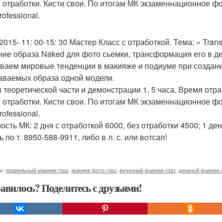
 отработки. Кисти свои. По итогам МК экзаменнационное ф
rofessional.
/2015- 11: 00-15: 30 Мастер Класс с отработкой. Тема: « Tra
ние образа Naked для фото сьемки, трансформация его в де
ваем мировые тенденции в макияже и подиуме при создани
аваемых образа одной модели.
 теоретической части и демонстрации 1, 5 часа. Время отра
 отработки. Кисти свои. По итогам МК экзаменнационное ф
rofessional.
ость МК: 2 дня с отработкой 6000, без отработки 4500; 1 ден
 по т. 8950-588-9911, либо в л. с. или вотсап!
и:
правильный макияж глаз
,
макияж фото глаз
,
вечерний макияж глаз
,
дневной макияж 
авилось? Поделитесь с друзьями!