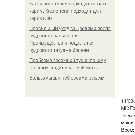
Какой цвет теней подходит глазам
карим. Какие тени подходят для
карих глаз
Правильный уход за бровями после
пудрового напыления.
Преимущества и недостатки
пудрового татуажа бровей
Проблема засохшей туши: почему
это происходит и как избежать
Бальзамы для губ своими руками.
14/03
МК: Г
элеме
макия
Время