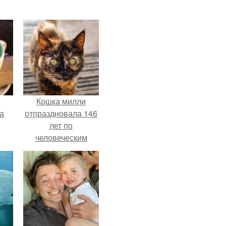
Кошка милли
за
отпраздновала 146
лет по
человеческим
Меркам и
претендует на
звание самой
старой в мире.