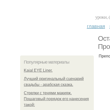
уроки, 
главная
Ост
Про
Препо
Популярные материалы
Kajal EYE Liner.
Лучший оригинальный сценарий
свадьбы - арабская сказка.
Стрелки с тенями макияж.
Пошаговый порядок его нанесения
такой: