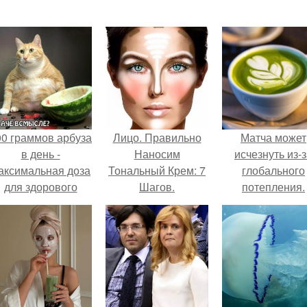
00 граммов арбуза
Лицо. Правильно
Матча может
в день -
Наносим
исчезнуть из-
аксимальная доза
Тональный Крем: 7
глобального
для здорового
Шагов.
потепления.
взрослого,
предупредили
врачи.