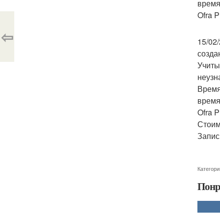
время
Ofra P
⇦
15/02
созда
Учиты
неузн
Время
время
Ofra P
Стоим
Запись
Категори
Понр