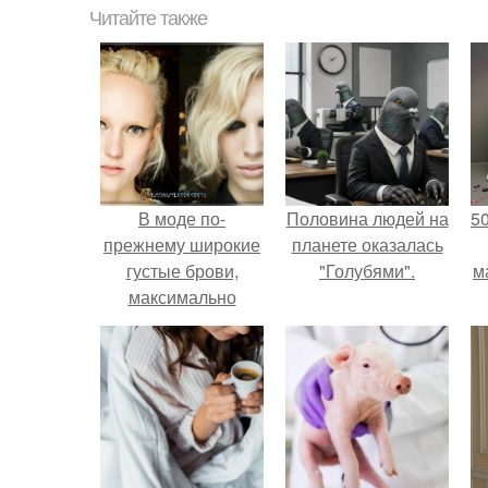
Читайте также
В моде по-
Половина людей на
5
прежнему широкие
планете оказалась
густые брови,
"Голубями".
м
максимально
приближенные к
естественной
форме.