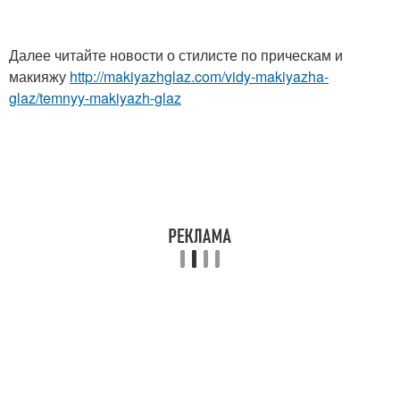
Далее читайте новости о стилисте по прическам и
макияжу
http://makiyazhglaz.com/vidy-makiyazha-
glaz/temnyy-makiyazh-glaz