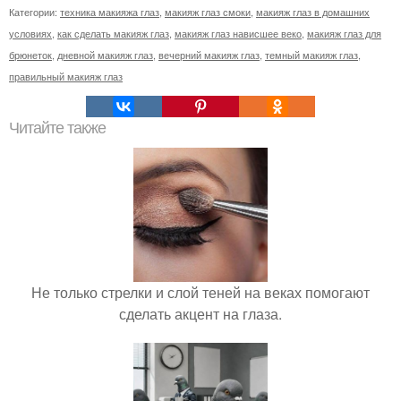
Категории:
техника макияжа глаз
,
макияж глаз смоки
,
макияж глаз в домашних
условиях
,
как сделать макияж глаз
,
макияж глаз нависшее веко
,
макияж глаз для
брюнеток
,
дневной макияж глаз
,
вечерний макияж глаз
,
темный макияж глаз
,
правильный макияж глаз
Читайте также
Не только стрелки и слой теней на веках помогают
сделать акцент на глаза.