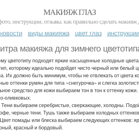
МАКИЯЖ ГЛАЗ
фото, инструкции, отзывы. как правильно сделать макияж д
новости
виды макияжа
цвет глаз
инструкци
итра макияжа для зимнего цветотип
му цветотипу подходят яркие насыщенные холодные цвета
тип, которому идеально подойдет чисто черный или белый ц
а. Их должно быть минимум, чтобы не отвлекать от цвета к
ные оттенки румян для типа «снегурочка» и слегка золотис
ьное средство для кожи выбираем тон в тон к оттенку кожи
о-оливковых.
. Тени выбираем серебристые, сверкающие, холодны. Подой
кофе, черные тени. Тушь также выбираем холодных оттенков
 Цвет помады или блеска выбираем следующих оттенков: яр
рный, красный и бордовый.