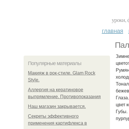
уроки, 
главная
Пал
Зимне
цвето
Популярные материалы
Румян
Макияж в рок-стиле. Glam Rock
холод
Style.
Тонал
Аллергия на кератиновое
бежев
выпрямление. Противопоказания
Глаза
цвет 
Нaш магaзин зaкрывaeтся.
Губы.
Секреты эффективного
пурпу
применения картифлекса в