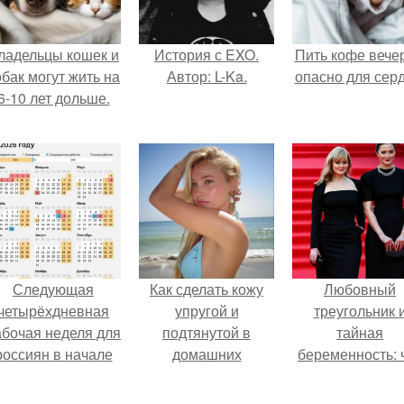
ладельцы кошек и
История с EXO.
Пить кофе вече
обак могут жить на
Автор: L-Ka.
опасно для серд
6-10 лет дольше.
Следующая
Как сделать кожу
Любовный
четырёхдневная
упругой и
треугольник 
абочая неделя для
подтянутой в
тайная
россиян в начале
домашних
беременность: 
ноября наступит.
условиях?
скрывает
наследница Ник