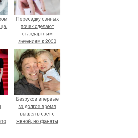
ром
Пересадку свиных
ца.
почек сделают
стандартным
лечением к 2033
году в Японии.
Безруков впервые
и
за долгое время
вышел в свет с
что
женой, но фанаты
не оценили
иты
скромную красоту