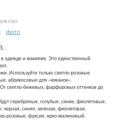
ля глаз.
и
фото
а.
 в одежде и макияже. Это единственный
вет.
ожи. Используйте только светло-розовые
тые, абрикосовые для «южанок».
. От светло-бежевых, фарфоровых оттенков до
дут серебряные, голубые, синие, фиолетовые,
: черная, синяя, зеленая, фиолетовая.
ко-розовые, фуксия, ярко-малиновый,