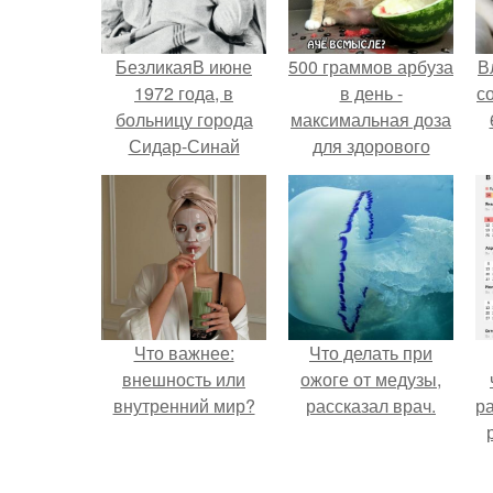
БезликаяВ июне
500 граммов арбуза
В
1972 года, в
в день -
с
больницу города
максимальная доза
Сидар-Синай
для здорового
явилась женщина в
взрослого,
белом халате,
предупредили
покрытом кровью.
врачи.
Что важнее:
Что делать при
внешность или
ожоге от медузы,
внутренний мир?
рассказал врач.
р