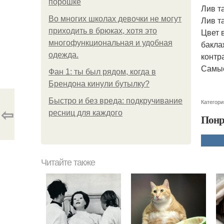
порошке
Лив т
Во многих школах девочки не могут
Лив т
приходить в брюках, хотя это
Цвет 
многофункциональная и удобная
бакла
одежда.
контр
Самые
Фан 1: ты был рядом, когда в
Брендона кинули бутылку?
Быстро и без вреда: подкручивание
Категори
⇦
ресниц для каждого
Понр
Читайте также