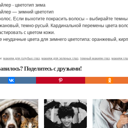
айлер - цветотип зима
айлер — зимний цветотип
волос. Если выхотите покрасить волосы – выбирайте темны
жановый, темно-русый. Кардинальной перемены цвета волос
астировать с цветом кожи.
 неудачные цвета для зимнего цветотипа: оранжевый, кир
и:
макияж для голубых глаз
,
макияж для зеленых глаз
,
темный макияж глаз
,
макияж гла
авилось? Поделитесь с друзьями!