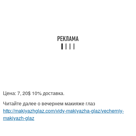
Цена: 7, 20$ 10% доставка.
Читайте далее о вечернем макияже глаз
http://makiyazhglaz.com/vidy-makiyazha-glaz/vecherniy-
makiyazh-glaz