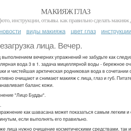
МАКИЯЖ ГЛАЗ
фото, инструкции, отзывы. как правильно сделать макияж д
новости
виды макияжа
цвет глаз
инструкци
езагрузка лица. Вечер.
 выполнением вечерних упражнений не забудьте как следует
лярная вода 3 в 1. задача мицеллярной воды - бережное оч
ки и чистейшая арктическая родниковая вода в сочетании
тивно очищают и снимают макияж с лица, глаз и губ. Пита
анавливает баланс кожи.
нение "Лицо Будды".
.
пражнение как шавасана может показаться самым легким и
инутым, если выполнять его правильно.
оже лица нужно очищение косметическими средствами, так и