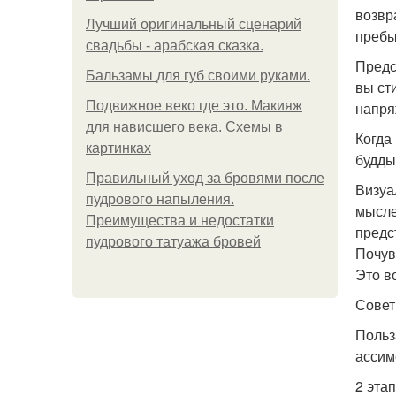
возвр
Лучший оригинальный сценарий
пребы
свадьбы - арабская сказка.
Предс
Бальзамы для губ своими руками.
вы ст
Подвижное веко где это. Макияж
напря
для нависшего века. Схемы в
Когда
картинках
будды
Правильный уход за бровями после
Визуа
пудрового напыления.
мысле
Преимущества и недостатки
предс
пудрового татуажа бровей
Почув
Это в
Совет
Польз
ассим
2 этап