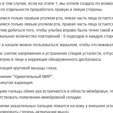
о в том случае, если на этапе 1, мы хотели создать по воз
 по отдельности проработать правую и левую стороны.
емся только правым уголком рта, левая часть лица остает
емся только левым уголком рта, правая часть лица остает
тим добиться того, чтобы улыбка вправо была точно такой ж
альное количество повторений - 5 подходов в каждую стор
: в начале можно пользоваться зеркалом, чтобы отслеживат
а: снятие напряжения и устранение следов усталости, отп
етрии в лице и коррекция обнаруженного дисбаланса.
изация круговой мышцы глаза.
нение "Удивительный МИР".
инутая вариация.
дние пальцы обеих рук встречаются в области межбровья, 
тствовать появлению межбровной складки.
ечки указательных пальцев ложатся на кожу у внешних угол
олировать степень актвизации мышц.