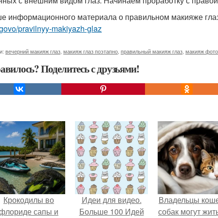
нных с внешним видом глаз. Начинаем проработку с правой
е информационного материала о правильном макияже гла
govo/pravilnyy-makiyazh-glaz
и:
вечерний макияж глаз
,
макияж глаз поэтапно
,
правильный макияж глаз
,
макияж фото
авилось? Поделитесь с друзьями!
Крокодилы во
Идеи для видео.
Владельцы коше
флориде сапы и
Больше 100 Идей
собак могут жит