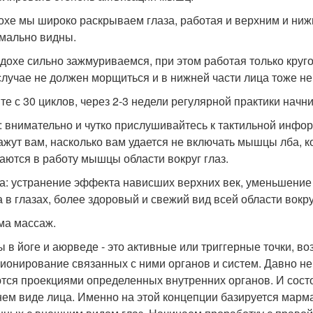
охе мы широко раскрываем глаза, работая и верхним и нижн
мально видны.
дохе сильно зажмуриваемся, при этом работая только круго
случае не должен морщиться и в нижней части лица тоже н
те с 30 циклов, через 2-3 недели регулярной практики начн
: внимательно и чутко прислушивайтесь к тактильной инфо
ажут вам, насколько вам удается не включать мышцы лба, к
аются в работу мышцы области вокруг глаз.
а: устранение эффекта нависших верхних век, уменьшение 
а в глазах, более здоровый и свежий вид всей области вокру
ма массаж.
 в йоге и аюрведе - это активные или триггерные точки, в
ионирование связанных с ними органов и систем. Давно не
тся проекциями определенных внутренних органов. И состо
ем виде лица. Именно на этой концепции базируется марма