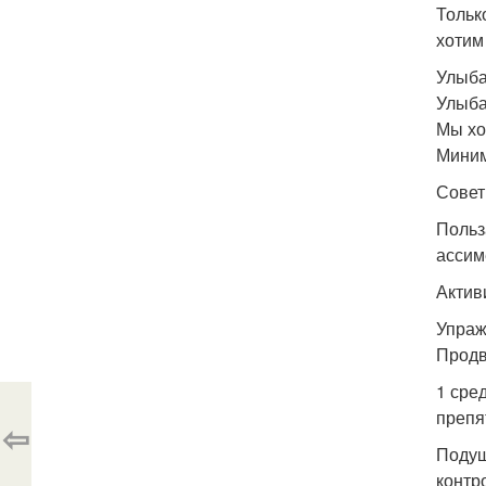
Тольк
хотим
Улыба
Улыба
Мы хо
Миним
Совет
Польз
ассим
Актив
Упраж
Продв
1 сре
препя
⇦
Подуш
контр