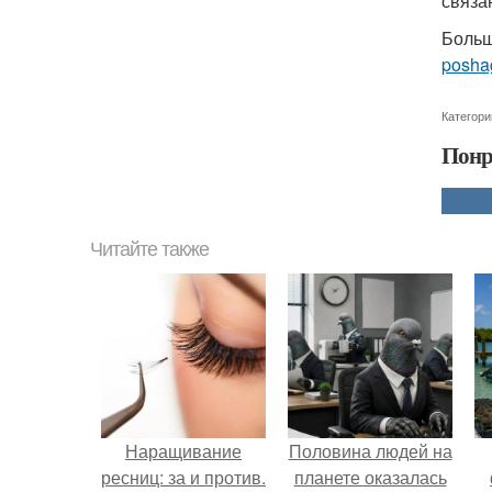
связа
Больш
posha
Категори
Понр
Читайте также
Наращивание
Половина людей на
ресниц: за и против.
планете оказалась