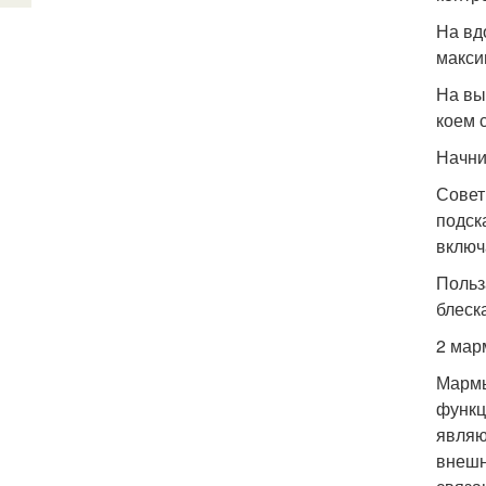
На вд
макси
На вы
коем 
Начни
Совет
подск
включ
Польз
блеск
2 мар
Мармы
функц
являю
внешн