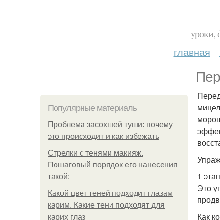
уроки, 
главная
Пер
Перед
мицел
Популярные материалы
морош
Проблема засохшей туши: почему
эффек
это происходит и как избежать
восст
Стрелки с тенями макияж.
Упраж
Пошаговый порядок его нанесения
1 этап
такой:
Это у
Какой цвет теней подходит глазам
продв
карим. Какие тени подходят для
Как к
карих глаз