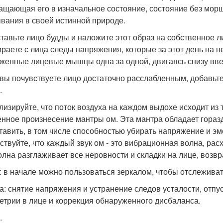
ащающая его в изначальное состояние, состояние без морщ
вания в своей истинной природе.
тавьте лицо будды и наложите этот образ на собственное л
ираете с лица следы напряжения, которые за этот день на н
женные лицевые мышцы одна за одной, двигаясь снизу вве
 вы почувствуете лицо достаточно расслабленным, добавьт
.
лизируйте, что поток воздуха на каждом выдохе исходит из
нное произнесение мантры ом. Эта мантра обладает гораз
тавить, в том числе способностью убирать напряжение и э
ствуйте, что каждый звук ом - это вибрационная волна, рас
олна разглаживает все неровности и складки на лице, возв
: в начале можно пользоваться зеркалом, чтобы отслеживат
а: снятие напряжения и устранение следов усталости, отп
етрии в лице и коррекция обнаруженного дисбаланса.
.