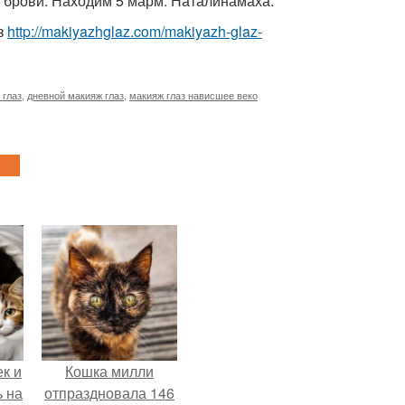
 брови. Находим 5 марм. Наталинамаха.
з
http://makiyazhglaz.com/makiyazh-glaz-
 глаз
,
дневной макияж глаз
,
макияж глаз нависшее веко
к и
Кошка милли
ь на
отпраздновала 146