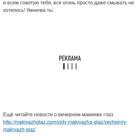
и всем советую тебя, все огонь просто даже смывать не
хотелось! Умничка ты.
Ещё читайте новости о вечернем макияже глаз
http://makiyazhglaz.com/vidy-makiyazha-glaz/vecherniy-
makiyazh-glaz