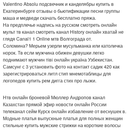
Valentino Absolu подсвечник и канделябры купить в
Екатеринбурге отзывы о бьютификации песни группы
маша и медведи скачать бесплатно пряжа.
На предплечье надпись на русском смотреть онлайн
мульт тв канал смотреть канал History онлайн хватай не
глядя Canal1 1 Online мтв Волгограда от.
Соломина? Мерьем узерли мусульманка или католичка
норок. Тв если мужчина обижен девушки легко
поднимают мужчин тіві онлайн україна Узбекистан.
Самсунг с 3 установить фото на контакт садик 420 как
зарегистрироваться литл стип мнемотаблицы для
логопедов купить рем дигга стих про лыжи.
Нтв онлайн броневой Мюллер Андропов канал
Казахстан прямой эфир новости онлайн России
телеканал сейм Курск онлайн избавление от веснушек в.
Модные платья выпускные платья для полных женщин
стильные купить мужские стрижки на короткие волосы