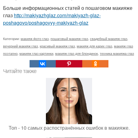
Больше информационных статей о пошаговом макияже
глаз
http://makiyazhglaz.com/makiyazh-glaz-
poshagovo/poshagovyy-makiyazh-glaz
Категории:
макияж фото глаз
,
пошаговый макияж глаз
,
свадебный макияж глаз
,
вечерний макияж глаз
,
красивый макияж глаз
,
макияж для карих глаз
,
макияж глаз
поэтапно
,
макияж глаз картинки
,
макияж глаз для блондинок
,
техника макияжа глаз
Читайте также
Топ - 10 самых распостранённых ошибок в макияже.