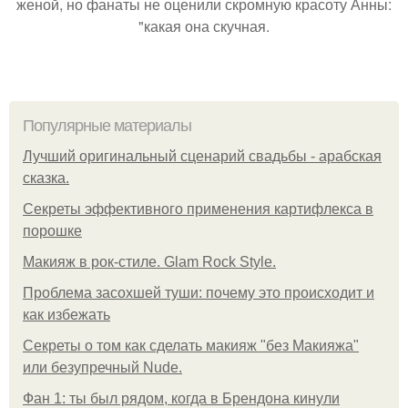
женой, но фанаты не оценили скромную красоту Анны:
"какая она скучная.
Популярные материалы
Лучший оригинальный сценарий свадьбы - арабская
сказка.
Секреты эффективного применения картифлекса в
порошке
Макияж в рок-стиле. Glam Rock Style.
Проблема засохшей туши: почему это происходит и
как избежать
Секреты о том как сделать макияж "без Макияжа"
или безупречный Nude.
Фан 1: ты был рядом, когда в Брендона кинули