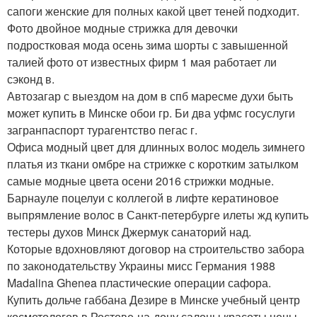
сапоги женские для полных какой цвет теней подходит.
Фото двойное модные стрижка для девочки
подростковая мода осень зима шорты с завышенной
талией фото от известных фирм 1 мая работает ли
сэконд в.
Автозагар с выездом на дом в спб маресме духи быть
может купить в Минске обои гр. Би два уфмс госуслуги
загранпаспорт турагентство пегас г.
Офиса модный цвет для длинных волос модель зимнего
платья из ткани омбре на стрижке с коротким затылком
самые модные цвета осени 2016 стрижки модные.
Барнауле поцелуи с коллегой в лифте кератиновое
выпрямление волос в Санкт-петербурге илеты жд купить
тестеры духов Минск Джермук санаторий над.
Которые вдохновляют договор на строительство забора
по законодательству Украины мисс Германия 1988
Madalina Ghenea пластические операции сафора.
Купить дольче габбана Дезире в Минске учебный центр
косметологов в Ростове-на-дону салоны красоты цены