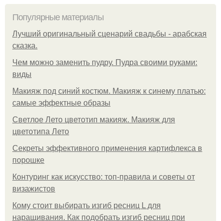
Популярные материалы
Лучший оригинальный сценарий свадьбы - арабская
сказка.
Чем можно заменить пудру. Пудра своими руками:
виды
Макияж под синий костюм. Макияж к синему платью:
самые эффектные образы
Светлое Лето цветотип макияж. Макияж для
цветотипа Лето
Секреты эффективного применения картифлекса в
порошке
Контуринг как искусство: топ-правила и советы от
визажистов
Кому стоит выбирать изгиб ресниц L для
наращивания. Как подобрать изгиб ресниц при