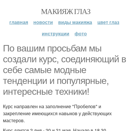
МАКИЯЖ ГЛАЗ
главная
новости
виды макияжа
цвет глаз
инструкции
фото
По вашим просьбам мы
создали курс, соединяющий в
себе самые модные
тенденции и популярные,
интересные техники!
Курс направлен на заполнение "Пробелов" и
закрепление имеющихся навыков у действующих
мастеров.
Курс длится 2 дня - 20 и 21 мая. Начало в 18 30.