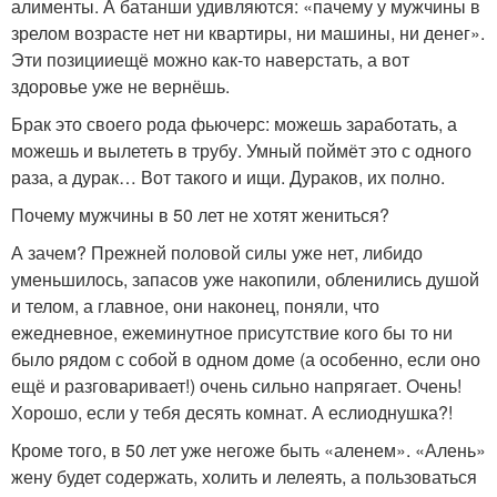
алименты. А батанши удивляются: «пачему у мужчины в
зрелом возрасте нет ни квартиры, ни машины, ни денег».
Эти позицииещё можно как-то наверстать, а вот
здоровье уже не вернёшь.
Брак это своего рода фьючерс: можешь заработать, а
можешь и вылететь в трубу. Умный поймёт это с одного
раза, а дурак… Вот такого и ищи. Дураков, их полно.
Почему мужчины в 50 лет не хотят жениться?
А зачем? Прежней половой силы уже нет, либидо
уменьшилось, запасов уже накопили, обленились душой
и телом, а главное, они наконец, поняли, что
ежедневное, ежеминутное присутствие кого бы то ни
было рядом с собой в одном доме (а особенно, если оно
ещё и разговаривает!) очень сильно напрягает. Очень!
Хорошо, если у тебя десять комнат. А еслиоднушка?!
Кроме того, в 50 лет уже негоже быть «аленем». «Алень»
жену будет содержать, холить и лелеять, а пользоваться