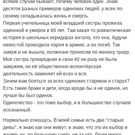
всякие случаи бывают, почему человек один. Знаю
десяток разных примеров одиноких людей, у всех по-
своему складывалась жизнь и смерть.
Первая учительница моей младшей сестры прожила
одинокой и умерла в 65 лет. Там какая-то романтическая
история в школьных коридорах витала, что она, будучи
невестой проводила парня в армию, а он погиб. Так
замуж и не вышла, полжизни проносив по жениху траур.
Моя сестра троюродная в свои 42 ни разу не была
замужем, но её общественно-волонтёрская
деятельность заменяет ей всех и вся.
Зачем вам бояться за всех одиноких стариков и старух?
Есть такие браки и дети, когда вроде бы и не одинок, но
лучше бы был одинок.
Одиночество - это тоже выбор, и в большинстве случаев
осознанный.
Нормально отношусь. В моей семье есть две "старые
девы", я знаю как они живут, и знаю, что это их выбор и
жалеть их, по большому счету, не за что. Люди много