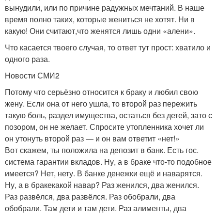
вынудили, или по причине радужных мечтаний. В наше
время полно таких, которые жениться не хотят. Ни в
какую! Они считают,что женятся лишь одни «алени».
Что касается твоего случая, то ответ тут прост: хватило и
одного раза.
Новости СМИ2
Потому что серьёзно относится к браку и любил свою
жену. Если она от него ушла, то второй раз пережить
такую боль, раздел имущества, остаться без детей, зато с
позором, он не желает. Спросите утопленника хочет ли
он утонуть второй раз — и он вам ответит «нет!»
Вот скажем, ты положила на депозит в банк. Есть гос.
система гарантии вкладов. Ну, а в браке что-то подобное
имеется? Нет, нету. В банке денежки ещё и наварятся.
Ну, а в бракекакой навар? Раз женился, два женился.
Раз развёлся, два развёлся. Раз обобрали, два
обобрали. Там дети и там дети. Раз алименты, два