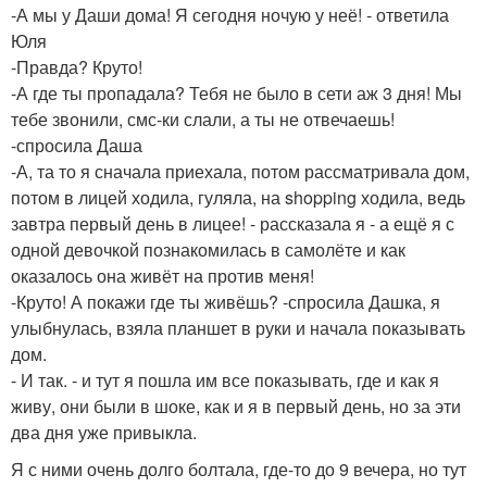
-А мы у Даши дома! Я сегодня ночую у неё! - ответила
Юля
-Правда? Круто!
-А где ты пропадала? Тебя не было в сети аж 3 дня! Мы
тебе звонили, смс-ки слали, а ты не отвечаешь!
-спросила Даша
-А, та то я сначала приехала, потом рассматривала дом,
потом в лицей ходила, гуляла, на shopping ходила, ведь
завтра первый день в лицее! - рассказала я - а ещё я с
одной девочкой познакомилась в самолёте и как
оказалось она живёт на против меня!
-Круто! А покажи где ты живёшь? -спросила Дашка, я
улыбнулась, взяла планшет в руки и начала показывать
дом.
- И так. - и тут я пошла им все показывать, где и как я
живу, они были в шоке, как и я в первый день, но за эти
два дня уже привыкла.
Я с ними очень долго болтала, где-то до 9 вечера, но тут