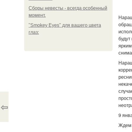
Сборы невесты - всегда особенный
момент.
Наращ
обращ
"Smokey Eyes" для вашего цвета
испол
глаз:
будут
ярким
снима
Наращ
корре
ресни
некач
случа
прост
⇦
неотр
9 янв
Ждем 