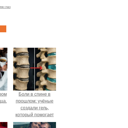
яж глаз
ром
Боли в спине в
ца.
прошлом: учёные
создали гель,
который помогает
восстанавливать