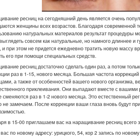
ивание ресниц на сегодняшний день является очень популя
аются женщины всех возрастов. Благодаря современной т
ьзованию натуральных материалов результат процедуры мо
 выглядеть совсем как натуральные, но намного длиннее и 
, и при этом не придется ежедневно тратить новую массу в
ть его при помощи специальных средств.
ивание ресниц достаточно сделать один раз, а потом толь
кции раз в 1-15, нового месяца. Большая частота коррекци
цами, а также от особенностей вашего нового организма, в
ественного приклеивания. Они выпадают вместе с вашими
е сменяются раз в 1-2 нового месяца. Это естественный р
о не замечаем. После коррекции ваши глаза вновь будут п
азимостью.
аря в 15-00 приглашаем вас на наращивание ресниц всего з
вас по новому адресу: урицкого, 54, кор 2 запись по новому