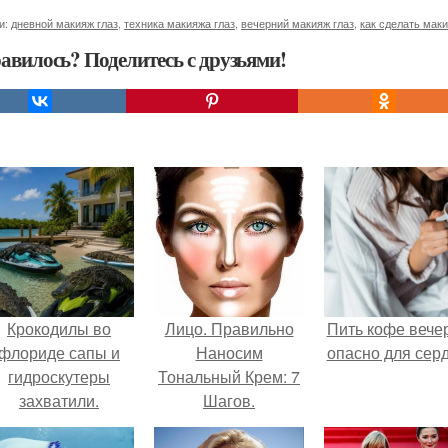
и:
дневной макияж глаз
,
техника макияжа глаз
,
вечерний макияж глаз
,
как сделать маки
авилось? Поделитесь с друзьями!
Крокодилы во
Лицо. Правильно
Пить кофе вече
флориде сапы и
Наносим
опасно для серд
гидроскутеры
Тональный Крем: 7
захватили.
Шагов.