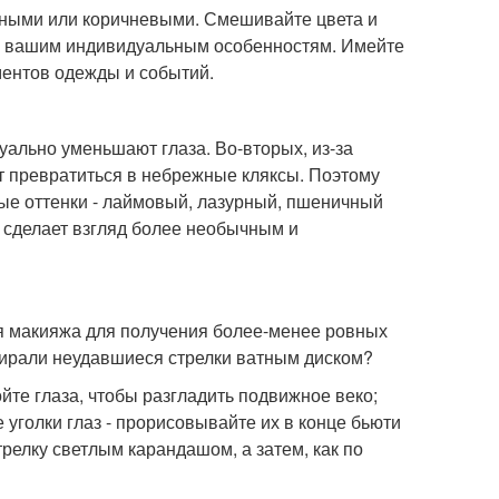
ерными или коричневыми. Смешивайте цвета и
но вашим индивидуальным особенностям. Имейте
ментов одежды и событий.
уально уменьшают глаза. Во-вторых, из-за
ут превратиться в небрежные кляксы. Поэтому
ые оттенки - лаймовый, лазурный, пшеничный
и сделает взгляд более необычным и
ия макияжа для получения более-менее ровных
убирали неудавшиеся стрелки ватным диском?
йте глаза, чтобы разгладить подвижное веко;
 уголки глаз - прорисовывайте их в конце бьюти
трелку светлым карандашом, а затем, как по