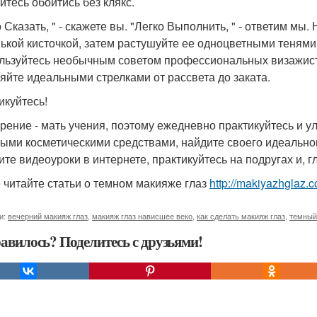
йтесь обойтись без клякс.
о Сказать, " - скажете вы. "Легко Выполнить, " - ответим м
ькой кисточкой, затем растушуйте ее одноцветными тенями
льзуйтесь необычным советом профессиональных визажистов
яйте идеальными стрелками от рассвета до заката.
икуйтесь!
рение - мать учения, поэтому ежедневно практикуйтесь и 
ными косметическими средствами, найдите своего идеально
ите видеоуроки в интернете, практикуйтесь на подругах и, г
 читайте статьи о темном макияже глаз
http://makiyazhglaz.
и:
вечерний макияж глаз
,
макияж глаз нависшее веко
,
как сделать макияж глаз
,
темный
авилось? Поделитесь с друзьями!