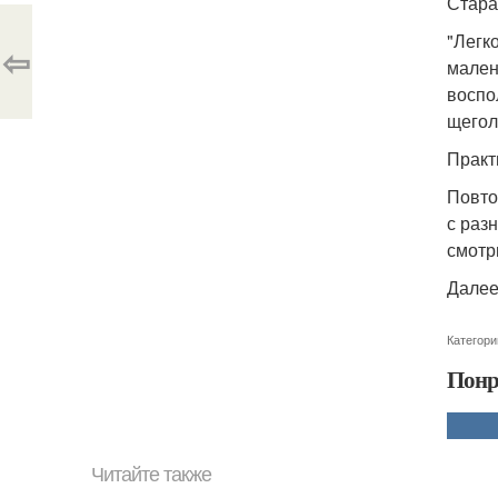
Стара
"Легк
⇦
мален
воспо
щегол
Практ
Повто
с раз
смотр
Далее
Категори
Понр
Читайте также