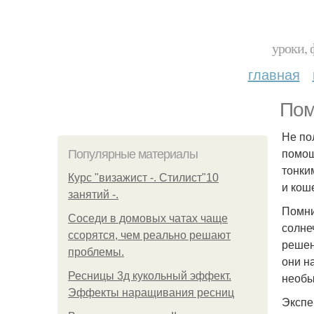
уроки, 
главная
Пом
Не по
помощ
Популярные материалы
тонки
Курс "визажист -. Стилист"10
и кош
занятий -.
Помни
Соседи в домовых чатах чаще
солне
ссорятся, чем реально решают
решен
проблемы.
они н
Ресницы 3д кукольный эффект.
необы
Эффекты наращивания ресниц
Экспе