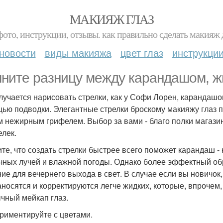
МАКИЯЖ ГЛАЗ
фото, инструкции, отзывы. как правильно сделать макияж д
новости
виды макияжа
цвет глаз
инструкци
ните разницу между карандашом, жи
лучается нарисовать стрелки, как у Софи Лорен, карандашом
ью подводки. Элегантные стрелки броскому макияжу глаз 
м нежирным грифелем. Выбор за вами - благо полки магази
елек.
те, что создать стрелки быстрее всего поможет карандаш - 
чных лучей и влажной погоды. Однако более эффектный обр
ие для вечернего выхода в свет. В случае если вы новичок,
аносятся и корректируются легче жидких, которые, впрочем
чный мейкап глаз.
риментируйте с цветами.