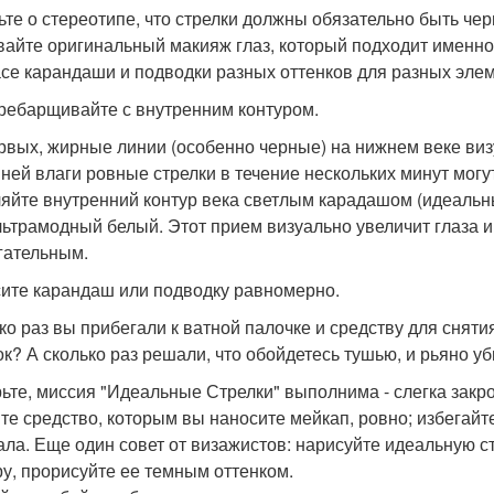
ьте о стереотипе, что стрелки должны обязательно быть ч
вайте оригинальный макияж глаз, который подходит имен
асе карандаши и подводки разных оттенков для разных эле
ребарщивайте с внутренним контуром.
рвых, жирные линии (особенно черные) на нижнем веке виз
ней влаги ровные стрелки в течение нескольких минут мог
яйте внутренний контур века светлым карадашом (идеальн
льтрамодный белый. Этот прием визуально увеличит глаза 
гательным.
ите карандаш или подводку равномерно.
ко раз вы прибегали к ватной палочке и средству для снят
ок? А сколько раз решали, что обойдетесь тушью, и рьяно 
ьте, миссия "Идеальные Стрелки" выполнима - слегка закро
те средство, которым вы наносите мейкап, ровно; избегайте
уала. Еще один совет от визажистов: нарисуйте идеальную с
ру, прорисуйте ее темным оттенком.