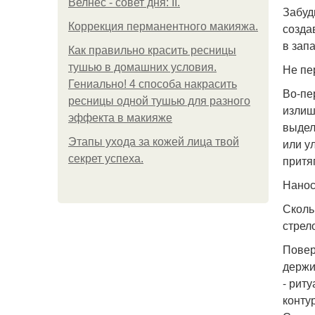
Велнес - совет дня: II.
Забуд
Коррекция перманентного макияжа.
созда
в зап
Как правильно красить ресницы
тушью в домашних условия.
Не пе
Гениально! 4 способа накрасить
Во-пе
ресницы одной тушью для разного
излиш
эффекта в макияже
выдел
Этапы ухода за кожей лица твой
или у
секрет успеха.
притя
Нанос
Сколь
стрел
Повер
держи
- рит
конту