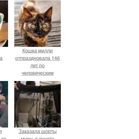
Кошка милли
за
отпраздновала 146
лет по
человеческим
Меркам и
претендует на
звание самой
старой в мире.
я
Заказала шорты
ько
мужу, в пункте