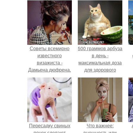
Советы всемирно
500 граммов арбуза
известного
в день -
визажиста -
максимальная доза
Дамьена дюфрена.
для здорового
взрослого,
предупредили
врачи.
Пересадку свиных
Что важнее:
почек сделают
внешность или