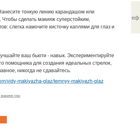
ы. Нанесите тонкую линию карандашом или
⇨
. Чтобы сделать макияж суперстойким,
: слегка намочите кисточку каплями для глаз и
улучшайте ваш бьюти - навык. Экспериментируйте
го помощника для создания идеальных стрелок,
лавное, никогда не сдавайтесь.
com/vidy-makiyazha-glaz/temnyy-makiyazh-glaz
 макияж глаз