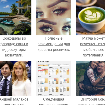
Крокодилы во
Полезные
Матча может
флориде сапы и
рекомендации для
исчезнуть из-
гидроскутеры
красоты ресничек.
глобального
захватили.
потепления.
Андрей Малахов
Следующая
Виктория бон
трогательно
четырёхдневная
раскрыла, скол