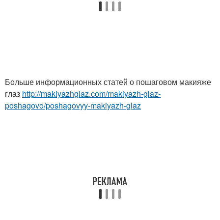
Больше информационных статей о пошаговом макияже
глаз
http://makiyazhglaz.com/makiyazh-glaz-
poshagovo/poshagovyy-makiyazh-glaz