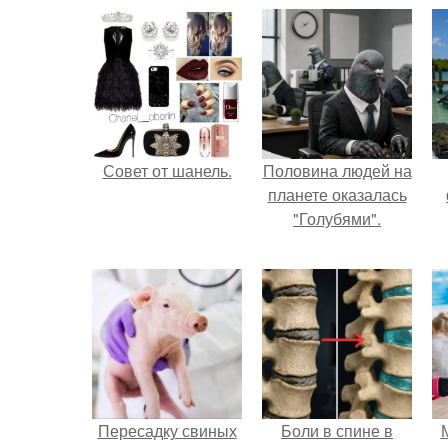
Совет от шанель.
Половина людей на
планете оказалась
"Голубями".
Пересадку свиных
Боли в спине в