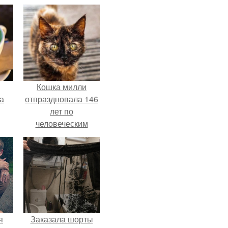
Кошка милли
за
отпраздновала 146
лет по
человеческим
Меркам и
претендует на
звание самой
старой в мире.
я
Заказала шорты