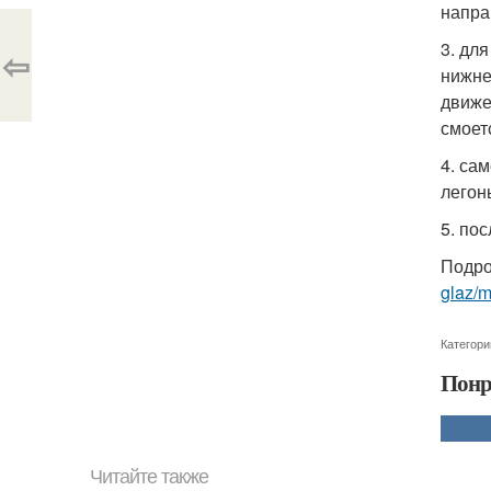
напра
3. дл
⇦
нижне
движе
смоет
4. са
легон
5. по
Подро
glaz/
Категори
Понр
Читайте также