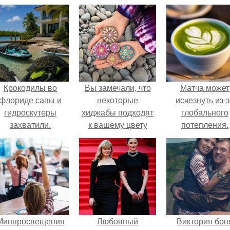
Крокодилы во
Вы замечали, что
Матча может
флориде сапы и
некоторые
исчезнуть из-
гидроскутеры
хиджабы подходят
глобального
захватили.
к вашему цвету
потепления.
кожи, а другие
смотрятся не
очень?
Минпросвещения
Любовный
Виктория бон