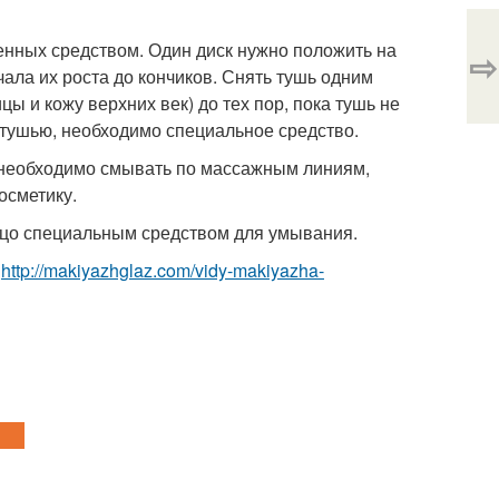
ченных средством. Один диск нужно положить на
⇨
ала их роста до кончиков. Снять тушь одним
ы и кожу верхних век) до тех пор, пока тушь не
 тушью, необходимо специальное средство.
х необходимо смывать по массажным линиям,
осметику.
 лицо специальным средством для умывания.
о
http://makiyazhglaz.com/vidy-makiyazha-