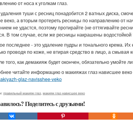
влению от носа к уголкам глаз.
я удаления туши с ресниц понадобится 2 ватных диска, смо
е веко, а вторым протереть ресницы по направлению от нач
нием не удастся, поэтому протирайте (не оттягивайте ресниц
ся. В том случае, если же ресницы накрашены водостойкой
мое последнее - это удаление пудры и тонального крема. И
ько проводя по коже, не втирая средство в лицо, а смывая к
сле того, как демакияж будет окончен, обязательно умойте
бнее читайте информацию о макияжах глаз нависшее век
makiyazh-glaz-navisshee-veko
и:
правильный макияж глаз
,
макияж глаз нависшее веко
авилось? Поделитесь с друзьями!