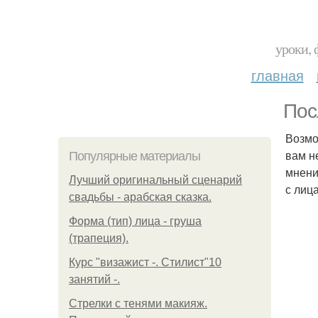
уроки, 
главная
Пос
Возмо
вам н
Популярные материалы
мнени
Лучший оригинальный сценарий
с лиц
свадьбы - арабская сказка.
Форма (тип) лица - груша
(трапеция).
Курс "визажист -. Стилист"10
занятий -.
Стрелки с тенями макияж.