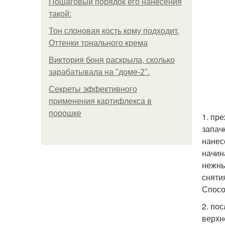
Пошаговый порядок его нанесения
такой:
Тон слоновая кость кому подходит.
Оттенки тонального крема
Виктория боня раскрыла, сколько
зарабатывала на "доме-2".
Секреты эффективного
применения картифлекса в
порошке
1. пр
запач
нанес
начин
нежны
сняти
Спосо
2. по
верхн